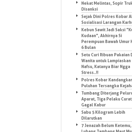
Nekat Melintas, Sopir Tru
Disanksi
Sejak Dini Polres Kobar A
Sosialisasi Larangan Karh
Kebun Sawit Jadi Saksi "
Kudaan", Akhirnya Si
Perempuan Bawah Umur 
6 Bulan
Setu Curi Ribuan Pakaian
Wanita untuk Lampiaskan
Nafsu, Katanya Biar Ngga
Stress..!!
Polres Kobar Kandangka
Puluhan Tersangka Kejah
Tumbang Diterjang Pelur
Aparat, Tiga Pelaku Curat
Gagal Kabur
Sabu 5 Kilogram Lebih
Dilarutkan
7 Jenazah Belum Ketemu,
Lubang Tambang Maut Mu