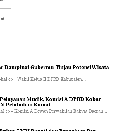
gat
r Dampingi Gubernur Tinjau Potensi Wisata
l.co – Wakil Ketua II DPRD Kabupaten…
 Pelayanan Mudik, Komisi A DPRD Kobar
 Di Pelabuhan Kumai
.co – Komisi A Dewan Perwakilan Rakyat Daerah…
erima LKPJ Bupati dan Pengajuan Dua