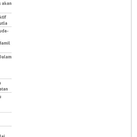
k akan
ktif
utla
Kuda-
Hamil
 Dalam
n
atan
u
lai