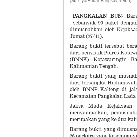
(Sulistyo/Radar Pangkalan Bun)
PANGKALAN BUN
- Bar
sebanyak 90 paket dengan 
dimusnahkan oleh Kejaksaa
Jumat (27/11).
Barang bukti tersebut ber
dari penyidik Polres Kotaw
(BNNK) Kotawaringin Bar
Kalimantan Tengah.
Barang bukti yang musnah
dari tersangka Hudiansyah 
oleh BNNP Kalteng di jal
Kecamatan Pangkalan Lada 
Jaksa Muda Kejaksaan 
menyampaikan, pemusnaha
merupakan yang ke dua kal
Barang bukti yang dimusna
26 perkara yang kesemuanya