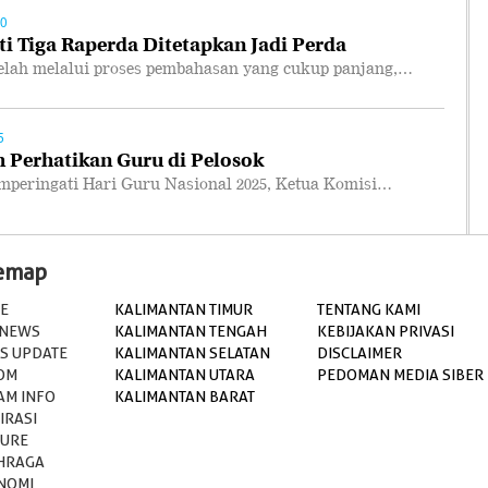
00
i Tiga Raperda Ditetapkan Jadi Perda
ah melalui proses pembahasan yang cukup panjang,…
5
 Perhatikan Guru di Pelosok
ringati Hari Guru Nasional 2025, Ketua Komisi…
temap
E
KALIMANTAN TIMUR
TENTANG KAMI
 NEWS
KALIMANTAN TENGAH
KEBIJAKAN PRIVASI
S UPDATE
KALIMANTAN SELATAN
DISCLAIMER
OM
KALIMANTAN UTARA
PEDOMAN MEDIA SIBER
AM INFO
KALIMANTAN BARAT
IRASI
TURE
HRAGA
NOMI