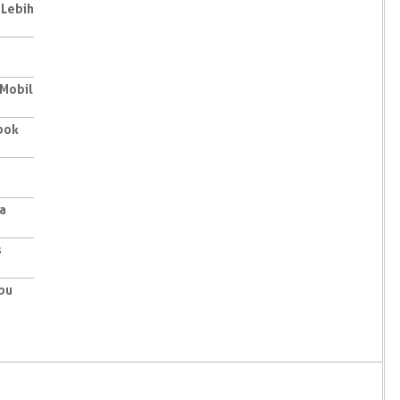
 Lebih
 Mobil
pok
a
s
bu