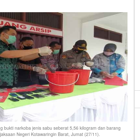
ukti narkoba jenis sabu seberat 5,56 kilogram dan barang
ejaksaan Negeri Kotawaringin Barat, Jumat (27/11).