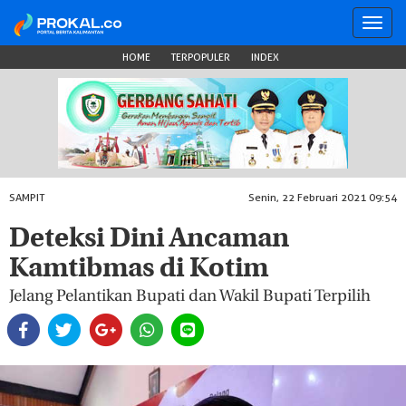
Toggl
navig
HOME
TERPOPULER
INDEX
SAMPIT
Senin, 22 Februari 2021 09:54
Deteksi Dini Ancaman
Kamtibmas di Kotim
Jelang Pelantikan Bupati dan Wakil Bupati Terpilih