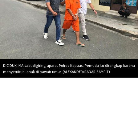
DICIDUK: MA saat digiring aparat Polres Kapuas. Pemuda itu ditangkap karena
menyetubuhi anak di bawah umur. (ALEXANDER/RADAR SAMPIT)