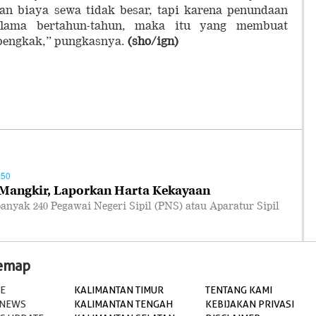
an biaya sewa tidak besar, tapi karena penundaan
elama bertahun-tahun, maka itu yang membuat
bengkak,” pungkasnya.
(sho
/ign
)
:50
Mangkir, Laporkan Harta Kekayaan
yak 240 Pegawai Negeri Sipil (PNS) atau Aparatur Sipil
temap
E
KALIMANTAN TIMUR
TENTANG KAMI
 NEWS
KALIMANTAN TENGAH
KEBIJAKAN PRIVASI