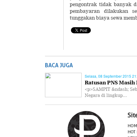
pengontrak tidak banyak d
pembayaran dilakukan s
tunggakan biaya sewa mem
BACA JUGA
Selasa, 08 September 2015 21
Ratusan PNS Masih 
<p>SAMPIT &ndash; Seban
Negara di lingkup…
Si
HOM
HOT