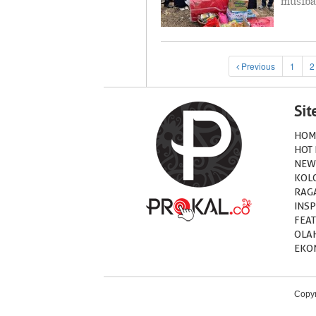
musiba
Previous
1
2
Si
HOM
HOT
NEW
KOL
RAG
INSP
FEA
OLA
EKO
Copyr