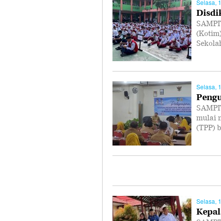
Selasa, 
Disdi
SAMPIT
(Kotim
Sekola
Selasa, 
Pengu
SAMPIT
mulai 
(TPP) 
Selasa, 
Kepal