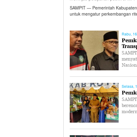
SAMPIT — Pemerintah Kabupaten K
untuk mengatur perkembangan rit
Rabu, 16
Pemka
Trans
SAMPIT
menyat
Nasion
Selasa, 
Pemka
SAMPIT
berenc
modern