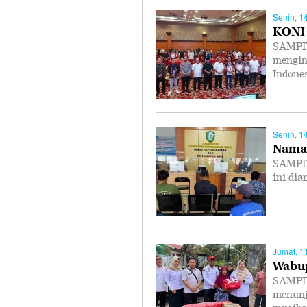
Senin, 1
KONI 
SAMPIT
mengin
Indone
Senin, 1
Nama 
SAMPIT
ini dia
Jumat, 1
Wabup
SAMPIT
menunj