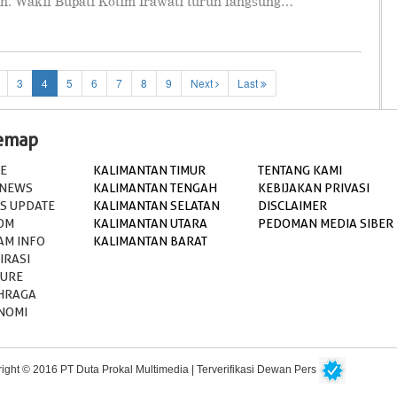
h. Wakil Bupati Kotim Irawati turun langsung…
3
4
5
6
7
8
9
Next
Last
temap
E
KALIMANTAN TIMUR
TENTANG KAMI
 NEWS
KALIMANTAN TENGAH
KEBIJAKAN PRIVASI
S UPDATE
KALIMANTAN SELATAN
DISCLAIMER
OM
KALIMANTAN UTARA
PEDOMAN MEDIA SIBER
AM INFO
KALIMANTAN BARAT
IRASI
TURE
HRAGA
NOMI
ight © 2016 PT Duta Prokal Multimedia | Terverifikasi Dewan Pers