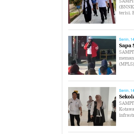
SAMPIT
(BNNK)
terisi
Senin, 1
Sapa 
SAMPIT
memanf
(MPLS)
Senin, 1
Sekol
SAMPIT
Kotawa
infras