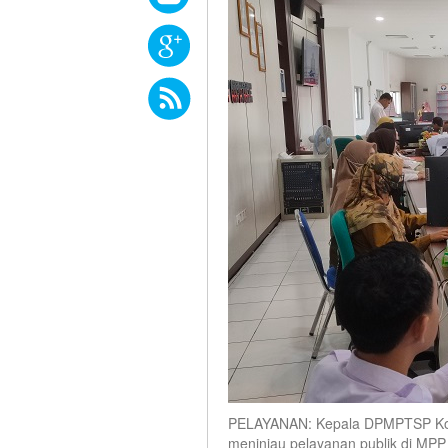
PELAYANAN: Kepala DPMPTSP Koti
meninjau pelayanan publik di MPP