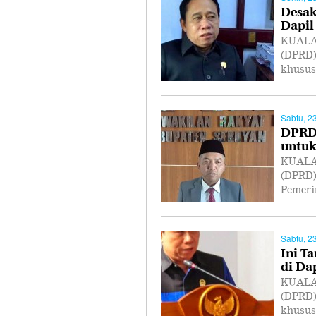
Desak
Dapil 
KUALA 
(DPRD)
khusus
Sabtu, 2
DPRD 
untuk
KUALA 
(DPRD)
Pemeri
Sabtu, 2
Ini T
di Dap
KUALA 
(DPRD)
khusus