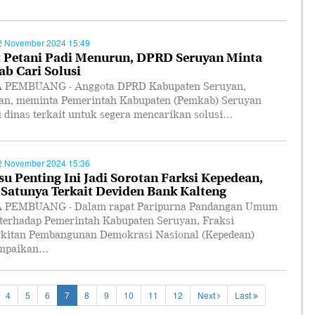
2 November 2024 15:49
 Petani Padi Menurun, DPRD Seruyan Minta
b Cari Solusi
PEMBUANG - Anggota DPRD Kabupaten Seruyan,
n, meminta Pemerintah Kabupaten (Pemkab) Seruyan
i dinas terkait untuk segera mencarikan solusi…
2 November 2024 15:36
Isu Penting Ini Jadi Sorotan Farksi Kepedean,
 Satunya Terkait Deviden Bank Kalteng
 PEMBUANG - Dalam rapat Paripurna Pandangan Umum
 terhadap Pemerintah Kabupaten Seruyan, Fraksi
kitan Pembangunan Demokrasi Nasional (Kepedean)
mpaikan…
4
5
6
7
8
9
10
11
12
Next
Last