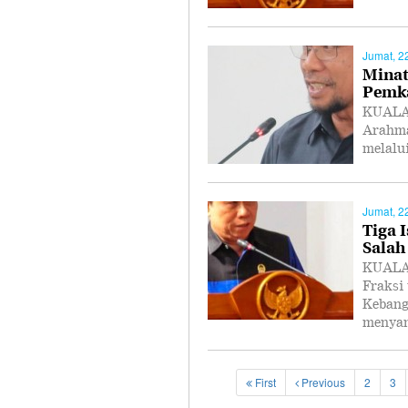
Jumat, 2
Minat
Pemka
KUALA 
Arahma
melalu
Jumat, 2
Tiga 
Salah
KUALA
Fraksi
Kebang
menya
First
Previous
2
3