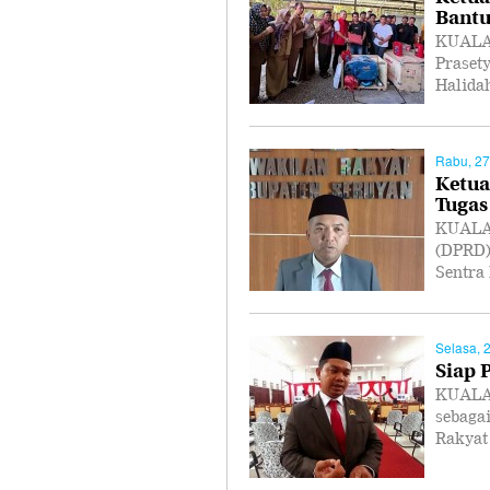
Bantu
KUALA 
Praset
Halida
Rabu, 27
Ketua
Tugas
KUALA 
(DPRD)
Sentra
Selasa, 
Siap 
KUALA 
sebaga
Rakyat