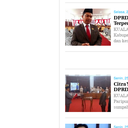
Selasa, 
DPRD 
Terpe
KUALA 
Kabupa
dan ke
Senin, 2
Citra
DPRD
KUALA 
Paripu
sumpah
Senin, 2