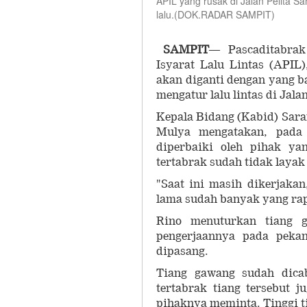
APIL yang rusak di Jalan Pelita S
lalu.(DOK.RADAR SAMPIT)
SAMPIT
— Pascaditabrak
Isyarat Lalu Lintas (APIL
akan diganti dengan yang b
mengatur lalu lintas di Jala
Kepala Bidang (Kabid) Sar
Mulya mengatakan, pada 
diperbaiki oleh pihak y
tertabrak sudah tidak layak
"Saat ini masih dikerjaka
lama sudah banyak yang rap
Rino menuturkan tiang g
pengerjaannya pada pekan
dipasang.
Tiang gawang sudah dicab
tertabrak tiang tersebut 
pihaknya meminta. Tinggi ti