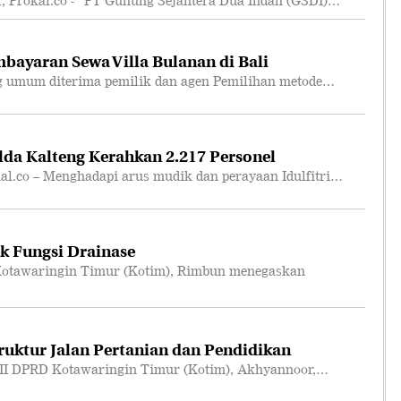
rokal.co - PT Gunung Sejahtera Dua Indah (GSDI)…
bayaran Sewa Villa Bulanan di Bali
 umum diterima pemilik dan agen Pemilihan metode…
lda Kalteng Kerahkan 2.217 Personel
co – Menghadapi arus mudik dan perayaan Idulfitri…
k Fungsi Drainase
otawaringin Timur (Kotim), Rimbun menegaskan
truktur Jalan Pertanian dan Pendidikan
II DPRD Kotawaringin Timur (Kotim), Akhyannoor,…