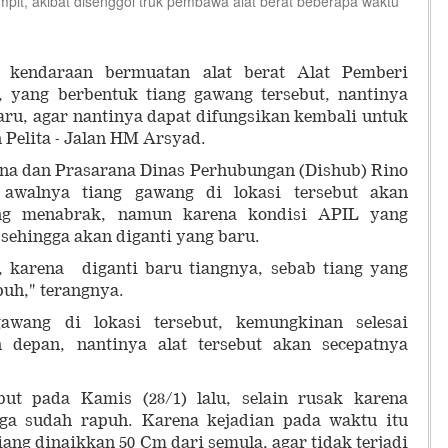
ampit, akibat disenggol truk pembawa alat berat beberapa waktu
 kendaraan bermuatan alat berat Alat Pemberi
), yang berbentuk tiang gawang tersebut, nantinya
aru, agar nantinya dapat difungsikan kembali untuk
n Pelita - Jalan HM Arsyad.
ana dan Prasarana Dinas Perhubungan (Dishub) Rino
awalnya tiang gawang di lokasi tersebut akan
ang menabrak, namun karena kondisi APIL yang
 sehingga akan diganti yang baru.
n, karena diganti baru tiangnya, sebab tiang yang
uh," terangnya.
awang di lokasi tersebut, kemungkinan selesai
 depan, nantinya alat tersebut akan secepatnya
ut pada Kamis (28/1) lalu, selain rusak karena
juga sudah rapuh. Karena kejadian pada waktu itu
ang dinaikkan 50 Cm dari semula, agar tidak terjadi