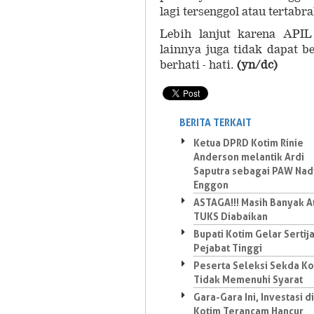
lagi tersenggol atau tertabr
Lebih lanjut karena APIL
lainnya juga tidak dapat b
berhati - hati.
(yn/dc)
BERITA TERKAIT
Ketua DPRD Kotim Rinie
Anderson melantik Ardi
Saputra sebagai PAW Nad
Enggon
ASTAGA!!! Masih Banyak A
TUKS Diabaikan
Bupati Kotim Gelar Sertij
Pejabat Tinggi
Peserta Seleksi Sekda Ko
Tidak Memenuhi Syarat
Gara-Gara Ini, Investasi di
Kotim Terancam Hancur