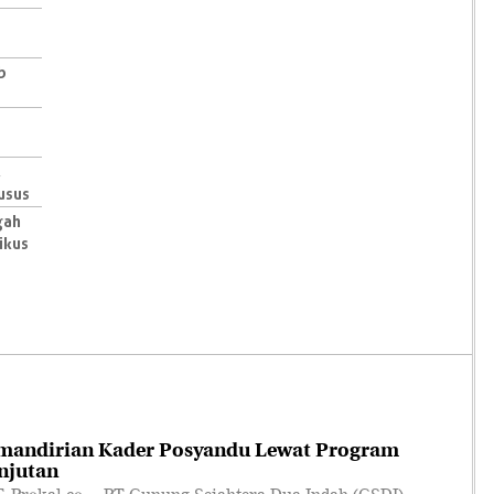
b
,
usus
gah
ikus
mandirian Kader Posyandu Lewat Program
njutan