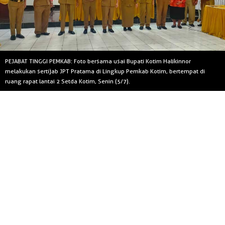
PEJABAT TINGGI PEMKAB: Foto bersama usai Bupati Kotim Halikinnor
melakukan sertijab JPT Pratama di Lingkup Pemkab Kotim, bertempat di
ruang rapat lantai 2 Setda Kotim, Senin (5/7).