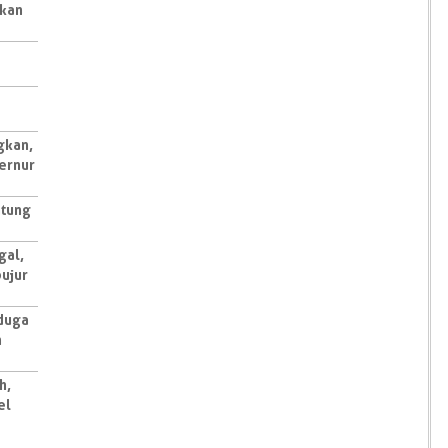
akan
gkan,
ernur
ntung
gal,
ujur
iduga
n
h,
el