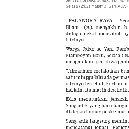
GANTUNG DIRI: Jenazah Muhammad
Selasa (23/2) malam.( IST/RADA
PALANGKA RAYA
– Seo
Ilham (20), mengakhiri hi
diduga nekat mencabut ny
istrinya.
Warga Jalan A Yani Famb
Flamboyan Baru, Selasa (2
mengatakan, peristiwa gantu
”Almarhum melakukan bunuh
satu minggu lalu ada permas
istrinya tersebut, korban 
hal lain, itu masih diselidik
Edia menuturkan, jenazah
Sang adik yang baru bangun
di depan kamar puskesmas m
Sang adik langsung memint
mendatangi lokasi. Perist