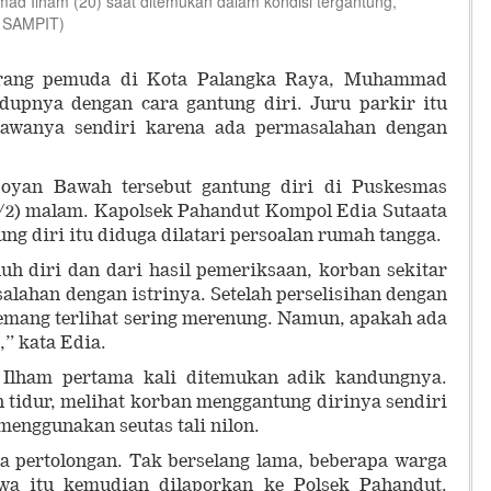
 Ilham (20) saat ditemukan dalam kondisi tergantung,
R SAMPIT)
rang pemuda di Kota Palangka Raya, Muhammad
dupnya dengan cara gantung diri. Juru parkir itu
awanya sendiri karena ada permasalahan dengan
oyan Bawah tersebut gantung diri di Puskesmas
3/2) malam. Kapolsek Pahandut Kompol Edia Sutaata
ng diri itu diduga dilatari persoalan rumah tangga.
 diri dan dari hasil pemeriksaan, korban sekitar
alahan dengan istrinya. Setelah perselisihan dengan
memang terlihat sering merenung. Namun, apakah ada
i,” kata Edia.
 Ilham pertama kali ditemukan adik kandungnya.
 tidur, melihat korban menggantung dirinya sendiri
enggunakan seutas tali nilon.
a pertolongan. Tak berselang lama, beberapa warga
iwa itu kemudian dilaporkan ke Polsek Pahandut.