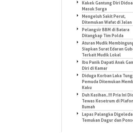
Kakek Gantung Diri Dido
Masuk Surga
Mengeluh Sakit Perut,
Ditemukan Wafat di Jalan
Pelangsir BBM di Batara
Ditangkap Tim Polda
Aturan Mudik Membingun
Siapkan Surat Edaran Gub
Terkait Mudik Lokal
Ibu Panik Dapati Anak Ga
Diri di Kamar
Diduga Korban Laka Tung
Pemuda Ditemukan Memb
Kaku
Duh Kasihan..!!! Pria Ini D
Tewas Kesetrum di Plafo
Rumah
Lapas Palangka Digeleda
Temukan Dagur dan Pons