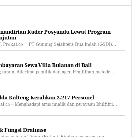
mandirian Kader Posyandu Lewat Program
njutan
rokal.co - PT Gunung Sejahtera Dua Indah (GSDI)…
bayaran Sewa Villa Bulanan di Bali
 umum diterima pemilik dan agen Pemilihan metode…
lda Kalteng Kerahkan 2.217 Personel
co – Menghadapi arus mudik dan perayaan Idulfitri…
k Fungsi Drainase
otawaringin Timur (Kotim), Rimbun menegaskan