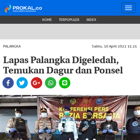
Toggl
navig
HOME
TERPOPULER
INDEX
PALANGKA
Sabtu, 10 April 2021 15:25
Lapas Palangka Digeledah,
Temukan Dagur dan Ponsel