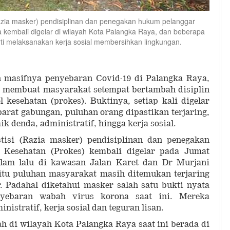
azia masker) pendisiplinan dan penegakan hukum pelanggar
a kembali digelar di wilayah Kota Palangka Raya, dan beberapa
rti melaksanakan kerja sosial membersihkan lingkungan.
h masifnya penyebaran Covid-19 di Palangka Raya,
 membuat masyarakat setempat bertambah disiplin
kesehatan (prokes). Buktinya, setiap kali digelar
parat gabungan, puluhan orang dipastikan terjaring,
k denda, administratif, hingga kerja sosial.
stisi (Razia masker) pendisiplinan dan penegakan
 Kesehatan (Prokes) kembali digelar pada Jumat
alam lalu di kawasan Jalan Karet dan Dr Murjani
 itu puluhan masyarakat masih ditemukan terjaring
 Padahal diketahui masker salah satu bukti nyata
nyebaran wabah virus korona saat ini. Mereka
istratif, kerja sosial dan teguran lisan.
 di wilayah Kota Palangka Raya saat ini berada di