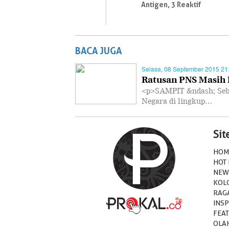
Antigen, 3 Reaktif
BACA JUGA
Selasa, 08 September 2015 21
Ratusan PNS Masih 
<p>SAMPIT &ndash; Seban
Negara di lingkup…
Si
HOM
HOT
NEW
KOL
RAG
INSP
FEA
OLA