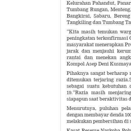
Kelurahan Pahandut, Panar
Tumbang Rungan, Menteng, 
Bangkirai, Sabaru, Beren
Tangkiling dan Tumbang Ta
”Kita masih temukan warga
peningkatan terkonfirmasi 
masyarakat menerapkan Pro
jarak dan menjauhi keru
rantai dan menekan angka
Kompol Asep Deni Kusmaya,
Pihaknya sangat berharap m
ditemukan terjaring razia
sebagai suatu kebutuhan 
19.”Razia masih menjarin
siapapun saat beraktivitas 
Menurutnya, puluhan pela
dengan membayar denda 100 
melakukan pembersihan di s
Kasat Reserse Narkoba Polr