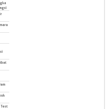
ngka
ngsi
ir
amara
si
ibat
Jam
suk
 Test