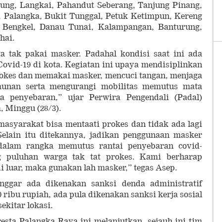
ung, Langkai, Pahandut Seberang, Tanjung Pinang,
Palangka, Bukit Tunggal, Petuk Ketimpun, Kereng
g Bengkel, Danau Tunai, Kalampangan, Banturung,
hai.
 tak pakai masker. Padahal kondisi saat ini ada
Covid-19 di kota. Kegiatan ini upaya mendisiplinkan
kes dan memakai masker, mencuci tangan, menjaga
munan serta mengurangi mobilitas memutus mata
 penyebaran,” ujar Perwira Pengendali (Padal)
 Minggu (28/3).
asyarakat bisa mentaati prokes dan tidak ada lagi
.Selain itu ditekannya, jadikan penggunaan masker
dalam rangka memutus rantai penyebaran covid-
g puluhan warga tak tat prokes. Kami berharap
di luar, maka gunakan lah masker,” tegas Asep.
nggar ada dikenakan sanksi denda administratif
ribu rupiah, ada pula dikenakan sanksi kerja sosial
ekitar lokasi.
esta Palangka Raya ini melanjutkan, sejauh ini tim