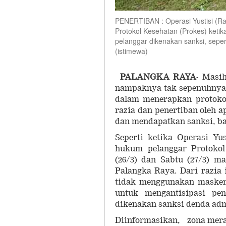
PENERTIBAN : Operasi Yustisi (R
Protokol Kesehatan (Prokes) ketik
pelanggar dikenakan sanksi, sepe
(istimewa)
PALANGKA RAYA
- Masi
nampaknya tak sepenuhnya
dalam menerapkan protokol 
razia dan penertiban oleh a
dan mendapatkan sanksi, bai
Seperti ketika Operasi Yu
hukum pelanggar Protokol
(26/3) dan Sabtu (27/3) m
Palangka Raya. Dari razia
tidak menggunakan masker.
untuk mengantisipasi pe
dikenakan sanksi denda admin
Diinformasikan, zona merah