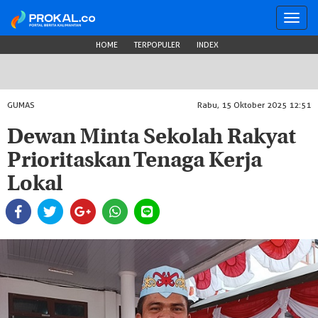
Toggl
navig
HOME
TERPOPULER
INDEX
GUMAS
Rabu, 15 Oktober 2025 12:51
Dewan Minta Sekolah Rakyat
Prioritaskan Tenaga Kerja
Lokal