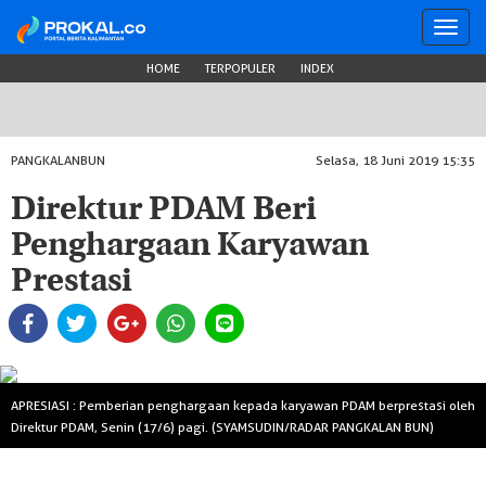
Toggl
navig
HOME
TERPOPULER
INDEX
PANGKALANBUN
Selasa, 18 Juni 2019 15:35
Direktur PDAM Beri
Penghargaan Karyawan
Prestasi
APRESIASI : Pemberian penghargaan kepada karyawan PDAM berprestasi oleh
Direktur PDAM, Senin (17/6) pagi. (SYAMSUDIN/RADAR PANGKALAN BUN)