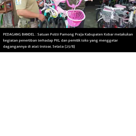
PEDAGANG BANDEL : Satuan Polisi Pamong Praja Kabupaten Kobar melakukan
kegiatan penertiban terhadap PKL dan pemilik toko yang menggelar
dagangannya di atas trotoar, Selasa (25/8)