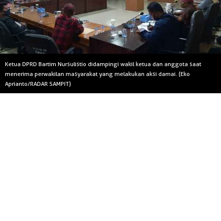
Ketua DPRD Bartim Nursulistio didampingi wakil ketua dan anggota saat
menerima perwakilan masyarakat yang melakukan aksi damai. (Eko
Aprianto/RADAR SAMPIT)