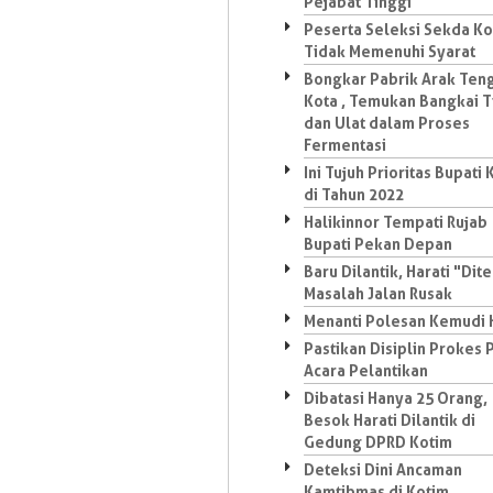
Pejabat Tinggi
Peserta Seleksi Sekda Ko
Tidak Memenuhi Syarat
Bongkar Pabrik Arak Ten
Kota , Temukan Bangkai T
dan Ulat dalam Proses
Fermentasi
Ini Tujuh Prioritas Bupati
di Tahun 2022
Halikinnor Tempati Rujab
Bupati Pekan Depan
Baru Dilantik, Harati "Dite
Masalah Jalan Rusak
Menanti Polesan Kemudi 
Pastikan Disiplin Prokes 
Acara Pelantikan
Dibatasi Hanya 25 Orang,
Besok Harati Dilantik di
Gedung DPRD Kotim
Deteksi Dini Ancaman
Kamtibmas di Kotim