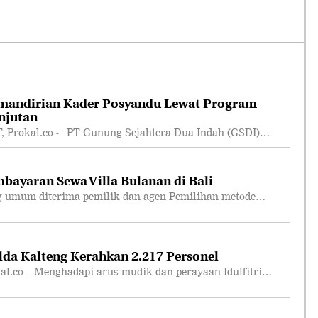
mandirian Kader Posyandu Lewat Program
njutan
rokal.co - PT Gunung Sejahtera Dua Indah (GSDI)…
bayaran Sewa Villa Bulanan di Bali
 umum diterima pemilik dan agen Pemilihan metode…
lda Kalteng Kerahkan 2.217 Personel
co – Menghadapi arus mudik dan perayaan Idulfitri…