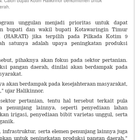
alon bupati Kotim Halikinnor berkomitmen untuk
erah.
gram unggulan menjadi prioritas untuk dapat
on bupati dan wakil bupati Kotawaringin Timur
ti (HARATI) jika terpilih pada Pilkada Kotim 9
ah satunya adalah upaya peningkatan produksi
ebut, pihaknya akan fokus pada sektor pertanian.
ksi pangan daerah, dinilai akan berdampak pada
syarakat.
unya akan berdampak pada kesejahteraan masyarakat,
" ujar Halikinnor.
ktor pertanian, tentu hal tersebut terkait pula
ta penunjang lainnya, seperti penyediaan lahan
kan irigasi, penyediaan bibit varietas unggul, serta
ganik.
 infrastruktur, serta elemen penunjang lainnya juga
apkan untuk peningkatan produksi pangan daerah,"