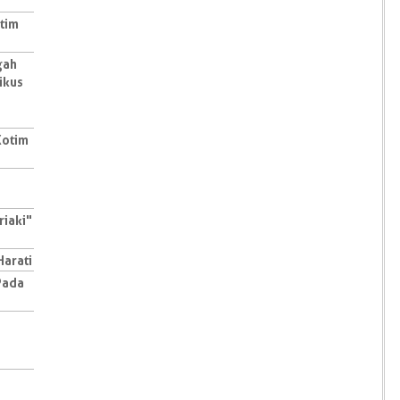
tim
gah
ikus
 Kotim
riaki"
Harati
Pada