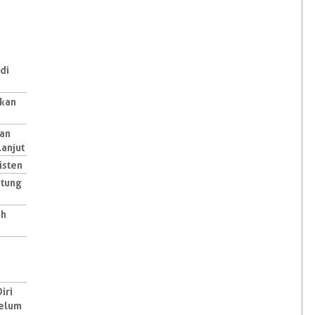
di
akan
tan
lanjut
isten
ntung
ih
iri
belum