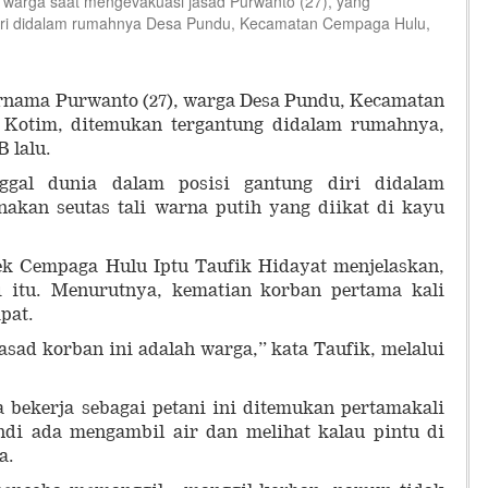
 warga saat mengevakuasi jasad Purwanto (27), yang
diri didalam rumahnya Desa Pundu, Kecamatan Cempaga Hulu,
ernama Purwanto (27), warga Desa Pundu, Kecamatan
Kotim, ditemukan tergantung didalam rumahnya,
B lalu.
gal dunia dalam posisi gantung diri didalam
kan seutas tali warna putih yang diikat di kayu
sek Cempaga Hulu Iptu Taufik Hidayat menjelaskan,
i itu. Menurutnya, kematian korban pertama kali
mpat.
sad korban ini adalah warga,” kata Taufik, melalui
 bekerja sebagai petani ini ditemukan pertamakali
Andi ada mengambil air dan melihat kalau pintu di
ka.