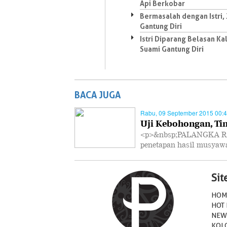
Api Berkobar
Bermasalah dengan Istri, 
Gantung Diri
Istri Diparang Belasan Kal
Suami Gantung Diri
BACA JUGA
Rabu, 09 September 2015 00:
Uji Kebohongan, Ti
<p>&nbsp;PALANGKA RA
penetapan hasil musya
Si
HOM
HOT
NEW
KOL