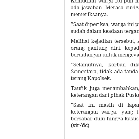
Kemudian warga itu pun m
ada jawaban. Merasa curi
memeriksanya.
”Saat diperiksa, warga ini p
sudah dalam keadaan tergan
Melihat kejadian tersebut
orang gantung diri, kepa
berdatangan untuk mengeva
”Selanjutnya, korban di
Sementara, tidak ada tanda
terang Kapolsek.
Taufik juga menambahkan,
keterangan dari pihak Pusk
”Saat ini masih di lapa
keterangan warga, yang t
bersabar dulu hingga kasus
(sir/dc)