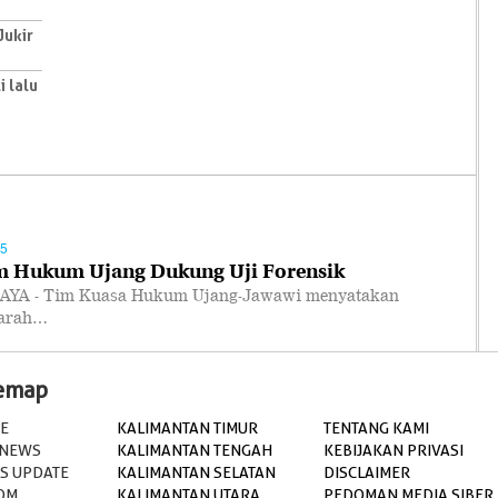
Jukir
i lalu
45
m Hukum Ujang Dukung Uji Forensik
YA - Tim Kuasa Hukum Ujang-Jawawi menyatakan
warah…
temap
E
KALIMANTAN TIMUR
TENTANG KAMI
 NEWS
KALIMANTAN TENGAH
KEBIJAKAN PRIVASI
S UPDATE
KALIMANTAN SELATAN
DISCLAIMER
OM
KALIMANTAN UTARA
PEDOMAN MEDIA SIBER