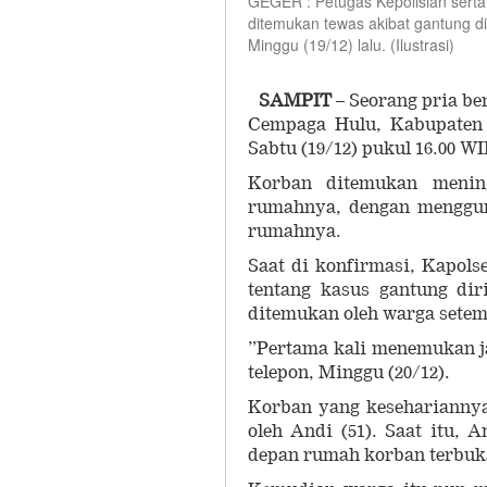
GEGER : Petugas Kepolisian serta
ditemukan tewas akibat gantung 
Minggu (19/12) lalu. (Ilustrasi)
SAMPIT
– Seorang pria b
Cempaga Hulu, Kabupaten 
Sabtu (19/12) pukul 16.00 WI
Korban ditemukan mening
rumahnya, dengan mengguna
rumahnya.
Saat di konfirmasi, Kapol
tentang kasus gantung dir
ditemukan oleh warga sete
”Pertama kali menemukan ja
telepon, Minggu (20/12).
Korban yang kesehariannya
oleh Andi (51). Saat itu, 
depan rumah korban terbu