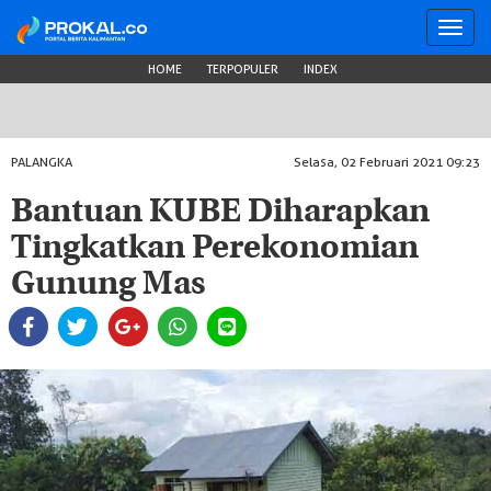
Toggl
navig
HOME
TERPOPULER
INDEX
PALANGKA
Selasa, 02 Februari 2021 09:23
Bantuan KUBE Diharapkan
Tingkatkan Perekonomian
Gunung Mas