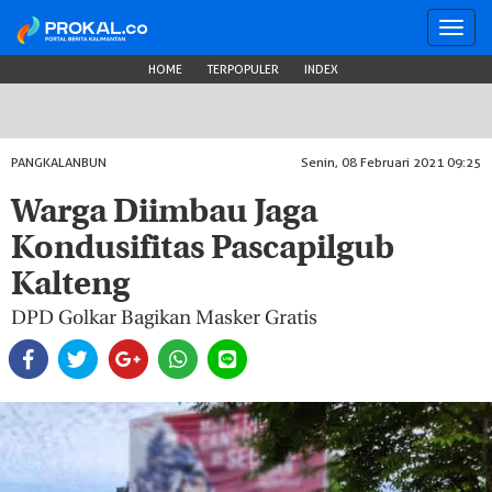
Toggl
navig
HOME
TERPOPULER
INDEX
PANGKALANBUN
Senin, 08 Februari 2021 09:25
Warga Diimbau Jaga
Kondusifitas Pascapilgub
Kalteng
DPD Golkar Bagikan Masker Gratis