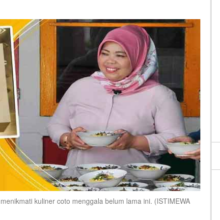
menikmati kuliner coto menggala belum lama ini. (ISTIMEWA