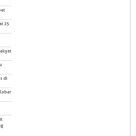
pat
ai 25
akyat
u
s di
Kobar
it
ng