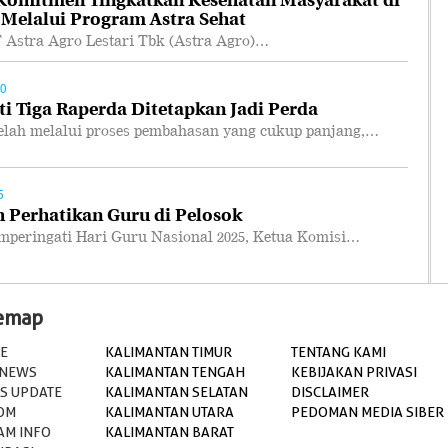
 Melalui Program Astra Sehat
tra Agro Lestari Tbk (Astra Agro)…
00
i Tiga Raperda Ditetapkan Jadi Perda
ah melalui proses pembahasan yang cukup panjang,…
5
 Perhatikan Guru di Pelosok
ringati Hari Guru Nasional 2025, Ketua Komisi…
temap
E
KALIMANTAN TIMUR
TENTANG KAMI
 NEWS
KALIMANTAN TENGAH
KEBIJAKAN PRIVASI
S UPDATE
KALIMANTAN SELATAN
DISCLAIMER
OM
KALIMANTAN UTARA
PEDOMAN MEDIA SIBER
AM INFO
KALIMANTAN BARAT