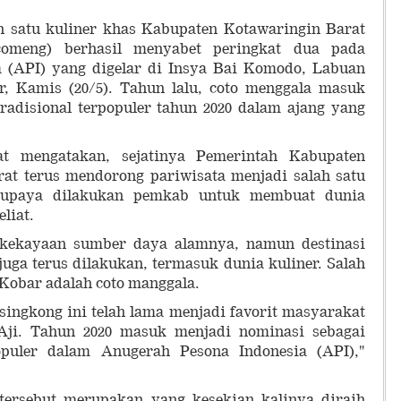
h satu kuliner khas Kabupaten Kotawaringin Barat
comeng) berhasil menyabet peringkat dua pada
 (API) yang digelar di Insya Bai Komodo, Labuan
, Kamis (20/5). Tahun lalu, coto menggala masuk
adisional terpopuler tahun 2020 dalam ajang yang
at mengatakan, sejatinya Pemerintah Kabupaten
at terus mendorong pariwisata menjadi salah satu
i upaya dilakukan pemkab untuk membuat dunia
eliat.
kekayaan sumber daya alamnya, namun destinasi
juga terus dilakukan, termasuk dunia kuliner. Salah
 Kobar adalah coto manggala.
ingkong ini telah lama menjadi favorit masyarakat
ji. Tahun 2020 masuk menjadi nominasi sebagai
opuler dalam Anugerah Pesona Indonesia (API),"
tersebut merupakan yang kesekian kalinya diraih