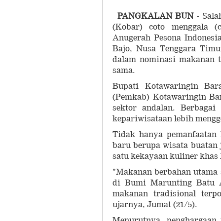
PANGKALAN BUN
- Sala
(Kobar) coto menggala (
Anugerah Pesona Indonesia
Bajo, Nusa Tenggara Timur
dalam nominasi makanan tr
sama.
Bupati Kotawaringin Bar
(Pemkab) Kotawaringin Bar
sektor andalan. Berbaga
kepariwisataan lebih mengg
Tidak hanya pemanfaatan 
baru berupa wisata buatan 
satu kekayaan kuliner khas
"Makanan berbahan utama s
di Bumi Marunting Batu A
makanan tradisional terp
ujarnya, Jumat (21/5).
Menurutnya, penghargaan 