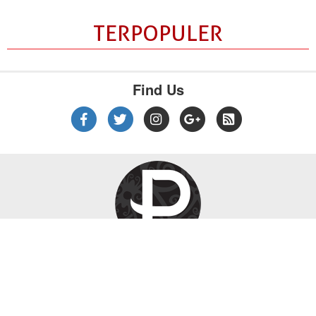
TERPOPULER
Find Us
|
|
|
Tentang Kami
Kebijakan Privasi
Disclaimer
Pedoman Media Siber