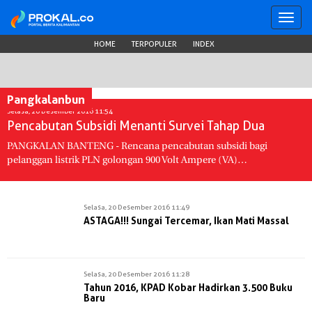
Toggl
navig
HOME
TERPOPULER
INDEX
Pangkalanbun
Selasa, 20 Desember 2016 11:54
Pencabutan Subsidi Menanti Survei Tahap Dua
PANGKALAN BANTENG - Rencana pencabutan subsidi bagi
pelanggan listrik PLN golongan 900 Volt Ampere (VA)…
Selasa, 20 Desember 2016 11:49
ASTAGA!!! Sungai Tercemar, Ikan Mati Massal
Selasa, 20 Desember 2016 11:28
Tahun 2016, KPAD Kobar Hadirkan 3.500 Buku
Baru