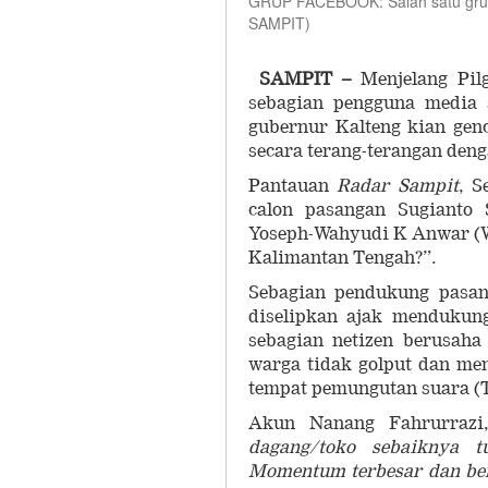
GRUP FACEBOOK: Salah satu grup 
SAMPIT)
SAMPIT –
Menjelang Pilg
sebagian pengguna media 
gubernur Kalteng kian ge
secara terang-terangan deng
Pantauan
Radar Sampit
, S
calon pasangan Sugianto
Yoseph-Wahyudi K Anwar (W
Kalimantan Tengah?”.
Sebagian pendukung pasang
diselipkan ajak mendukun
sebagian netizen berusaha
warga tidak golput dan me
tempat pemungutan suara (
Akun Nanang Fahrurrazi
dagang/toko sebaiknya tut
Momentum terbesar dan be