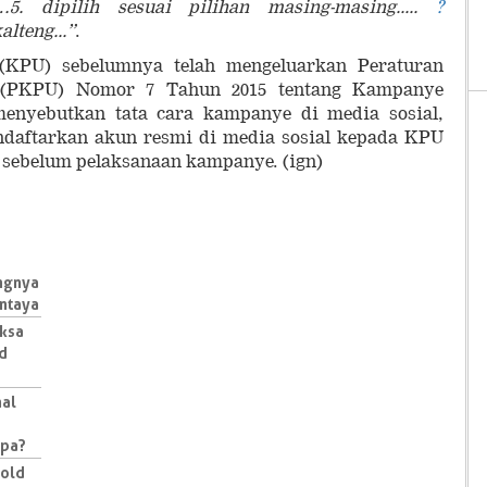
 dipilih sesuai pilihan masing-masing.....
?
lteng...”
.
KPU) sebelumnya telah mengeluarkan Peraturan
(PKPU) Nomor 7 Tahun 2015 tentang Kampanye
menyebutkan tata cara kampanye di media sosial,
ndaftarkan akun resmi di media sosial kepada KPU
i sebelum pelaksanaan kampanye. (ign)
angnya
ntaya
aksa
id
nal
Apa?
Bold