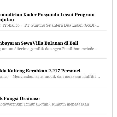
mandirian Kader Posyandu Lewat Program
njutan
rokal.co - PT Gunung Sejahtera Dua Indah (GSDI)…
bayaran Sewa Villa Bulanan di Bali
 umum diterima pemilik dan agen Pemilihan metode…
lda Kalteng Kerahkan 2.217 Personel
co – Menghadapi arus mudik dan perayaan Idulfitri…
k Fungsi Drainase
otawaringin Timur (Kotim), Rimbun menegaskan