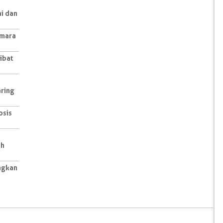
ai dan
amara
ibat
aring
osis
ih
ngkan