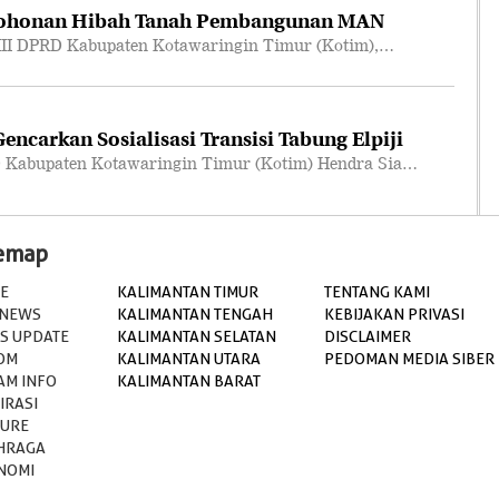
mohonan Hibah Tanah Pembangunan MAN
III DPRD Kabupaten Kotawaringin Timur (Kotim),…
ncarkan Sosialisasi Transisi Tabung Elpiji
 Kabupaten Kotawaringin Timur (Kotim) Hendra Sia…
temap
E
KALIMANTAN TIMUR
TENTANG KAMI
 NEWS
KALIMANTAN TENGAH
KEBIJAKAN PRIVASI
S UPDATE
KALIMANTAN SELATAN
DISCLAIMER
OM
KALIMANTAN UTARA
PEDOMAN MEDIA SIBER
AM INFO
KALIMANTAN BARAT
IRASI
TURE
HRAGA
NOMI