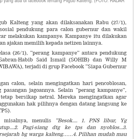
yang ada di facebook tentang Pilgub Kalteng. (FOTO: RADAR
ub Kalteng yang akan dilaksanakan Rabu (27/1),
sosial pendukung para calon gubernur dan wakil
ncar melakukan kampanye. Kampanye itu dilakukan
an ajakan memilih kepada netizen lainnya.
elasa (26/1), ”perang kampanye” antara pendukung
 Sabran-Habib Said Ismail (SOHIB) dan Willy M
IBAWA), terjadi di grup Facebook ”Siapa Gubernur
an calon, selain mengingatkan hari pencoblosan,
g pasangan jagoannya. Selain ”perang kampanye”,
 tetap bersikap netral. Mereka mengingatkan agar
nggunakan hak pilihnya dengan datang langsung ke
TPS).
, misalnya, menulis
”Besok.... 1. PNS libur, Yg
up....2. Pagi-siang dtg ke tps dan nyoblos...3.
rsejarah bg warga kalteng……4. Pilihan mudah mau