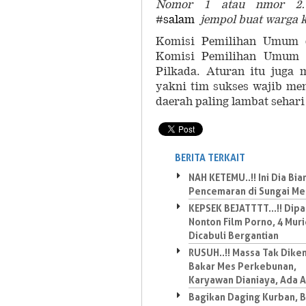
Nomor 1 atau nmor 2…5.
#
salam
jempol buat warga ka
Komisi Pemilihan Umum (
Komisi Pemilihan Umum 
Pilkada. Aturan itu juga 
yakni tim sukses wajib me
daerah paling lambat sehar
BERITA TERKAIT
NAH KETEMU..!! Ini Dia Bi
Pencemaran di Sungai Me
KEPSEK BEJATTTT...!! Dip
Nonton Film Porno, 4 Mur
Dicabuli Bergantian
RUSUH..!! Massa Tak Dike
Bakar Mes Perkebunan,
Karyawan Dianiaya, Ada 
Bagikan Daging Kurban, 