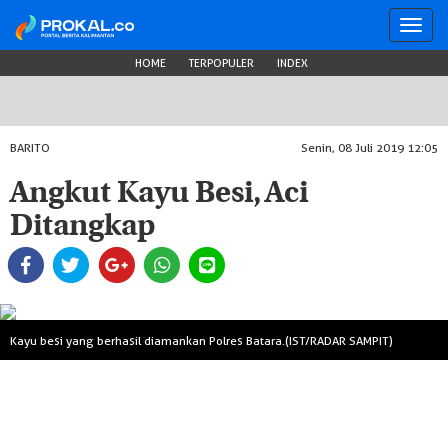
Toggl
navig
HOME
TERPOPULER
INDEX
BARITO
Senin, 08 Juli 2019 12:05
Angkut Kayu Besi, Aci
Ditangkap
Kayu besi yang berhasil diamankan Polres Batara.(IST/RADAR SAMPIT)