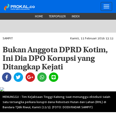
Toggl
navig
HOME
TERPOPULER
INDEX
SAMPIT
Kamis, 11 Februari 2016 13:12
Bukan Anggota DPRD Kotim,
Ini Dia DPO Korupsi yang
Ditangkap Kejati
MENUNGGU - Tim Kejaksaan Tinggi Kalteng saat menunggu eksekusi salah
satu tersangka perkara korupsi dana Reboisasi Hutan dan Lahan (RHL) di
Bandara Tjilik Riwut, Kamis (11/2). (FOTO: DODI/RADAR SAMPIT)