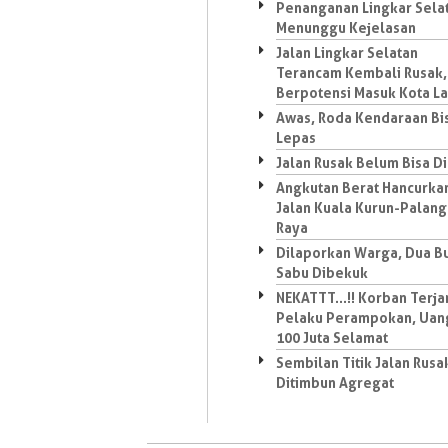
Penanganan Lingkar Sela
Menunggu Kejelasan
Jalan Lingkar Selatan
Terancam Kembali Rusak,
Berpotensi Masuk Kota La
Awas, Roda Kendaraan Bi
Lepas
Jalan Rusak Belum Bisa D
Angkutan Berat Hancurka
Jalan Kuala Kurun-Palan
Raya
Dilaporkan Warga, Dua B
Sabu Dibekuk
NEKATTT...!! Korban Terj
Pelaku Perampokan, Uan
100 Juta Selamat
Sembilan Titik Jalan Rusa
Ditimbun Agregat