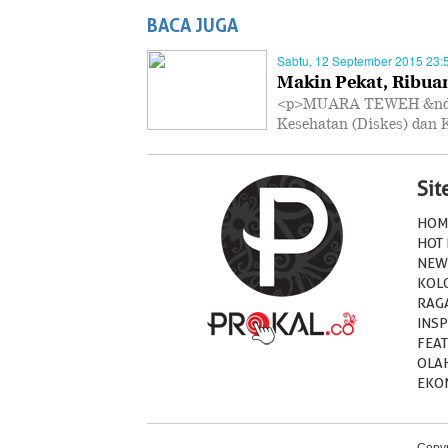
BACA JUGA
Sabtu, 12 September 2015 23:
Makin Pekat, Ribua
<p>MUARA TEWEH &ndash
Kesehatan (Diskes) dan
Si
HOM
HOT
NEW
KOL
RAG
INSP
FEA
OLA
EKO