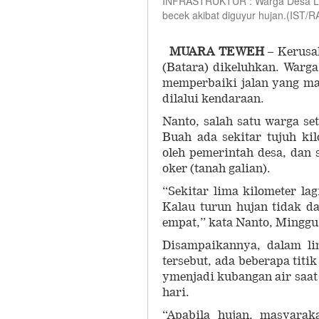
INFRASTRUKTUR : Warga Desa Liang
becek akibat diguyur hujan.(IST
MUARA TEWEH
– Kerusak
(Batara) dikeluhkan. Warg
memperbaiki jalan yang mas
dilalui kendaraan.
Nanto, salah satu warga s
Buah ada sekitar tujuh kil
oleh pemerintah desa, dan
oker (tanah galian).
“Sekitar lima kilometer la
Kalau turun hujan tidak d
empat,” kata Nanto, Minggu 
Disampaikannya, dalam li
tersebut, ada beberapa titi
ymenjadi kubangan air saat
hari.
“Apabila hujan, masyarak