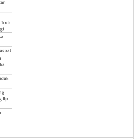
tan
 Truk
gi
sa
iaspal
n
gka
udak
ang
g Rp
k