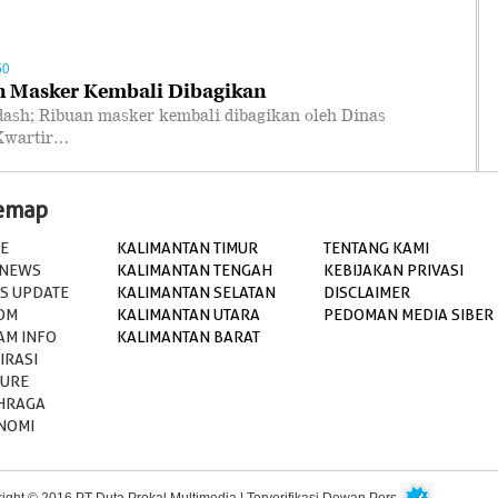
50
n Masker Kembali Dibagikan
; Ribuan masker kembali dibagikan oleh Dinas
 Kwartir…
temap
E
KALIMANTAN TIMUR
TENTANG KAMI
 NEWS
KALIMANTAN TENGAH
KEBIJAKAN PRIVASI
S UPDATE
KALIMANTAN SELATAN
DISCLAIMER
OM
KALIMANTAN UTARA
PEDOMAN MEDIA SIBER
AM INFO
KALIMANTAN BARAT
IRASI
TURE
HRAGA
NOMI