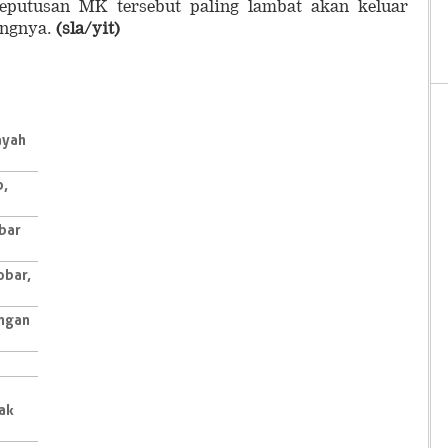
eputusan MK tersebut paling lambat akan keluar
angnya.
(sla/yit)
ayah
p,
obar
obar,
angan
ak