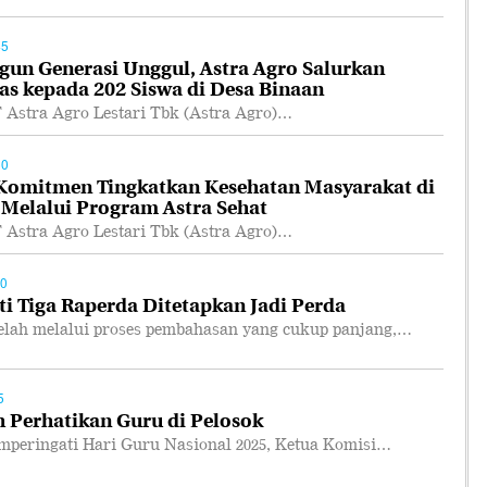
45
n Generasi Unggul, Astra Agro Salurkan
as kepada 202 Siswa di Desa Binaan
tra Agro Lestari Tbk (Astra Agro)…
50
 Komitmen Tingkatkan Kesehatan Masyarakat di
 Melalui Program Astra Sehat
tra Agro Lestari Tbk (Astra Agro)…
00
i Tiga Raperda Ditetapkan Jadi Perda
ah melalui proses pembahasan yang cukup panjang,…
5
 Perhatikan Guru di Pelosok
ringati Hari Guru Nasional 2025, Ketua Komisi…