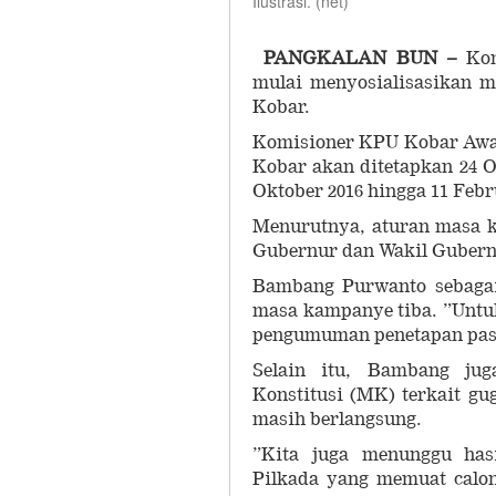
Ilustrasi. (net)
PANGKALAN BUN –
Kom
mulai menyosialisasikan 
Kobar.
Komisioner KPU Kobar Awal
Kobar akan ditetapkan 24 
Oktober 2016 hingga 11 Febr
Menurutnya, aturan masa 
Gubernur dan Wakil Gubern
Bambang Purwanto sebagai
masa kampanye tiba. ”Untuk 
pengumuman penetapan pasa
Selain itu, Bambang ju
Konstitusi (MK) terkait g
masih berlangsung.
”Kita juga menunggu has
Pilkada yang memuat calon