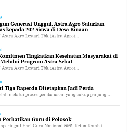
45
n Generasi Unggul, Astra Agro Salurkan
as kepada 202 Siswa di Desa Binaan
tra Agro Lestari Tbk (Astra Agro)…
50
 Komitmen Tingkatkan Kesehatan Masyarakat di
 Melalui Program Astra Sehat
tra Agro Lestari Tbk (Astra Agro)…
00
i Tiga Raperda Ditetapkan Jadi Perda
ah melalui proses pembahasan yang cukup panjang,…
5
 Perhatikan Guru di Pelosok
ringati Hari Guru Nasional 2025, Ketua Komisi…