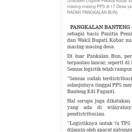
DISEBAR:Logistik Pilkada Kobar sa
masing-masing PPS di 17 Desa 
RADAR PANGKALAN BUN)
PANGKALAN BANTENG
sebagai basis Panitia Pem
dan Wakil Bupati Kobar mu
masing-masing desa.
Di luar Pankalan Bun, pe
terpantau lancar, seperti 
Semua logistik telah rampun
”Semua sudah terdistribus
selanjutnya tinggal PPS m
Banteng Edi Faganti.
Hal serupa juga dikataka
yang ada di wilayahnya
pendistribusian.
”Logistiknya untuk 74 TPS
dijamin oleh aparat gabunga