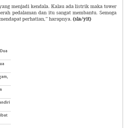
u yang menjadi kendala. Kalau ada listrik maka tower
 daerah pedalaman dan itu sangat membantu. Semoga
 mendapat perhatian,” harapnya.
(sla/yit)
 Dua
Dua
gam,
n
ndiri
ibat