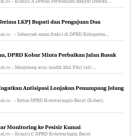
.co – Komisi A Dewan Perwakilan Rakyat Daerah…
erima LKPJ Bupati dan Pengajuan Dua
.co – Sebanyak enam fraksi di DPRD Kabupaten…
an, DPRD Kobar Minta Perbaikan Jalan Rusak
co – Menjelang arus mudik Idul Fitri 1447…
ngatkan Antisipasi Lonjakan Penumpang Jelang
.co – Ketua DPRD Kotawaringin Barat (Kobar),
r Monitoring ke Pesisir Kumai
.co – Komisi C DPRD Kotawaringin Barat