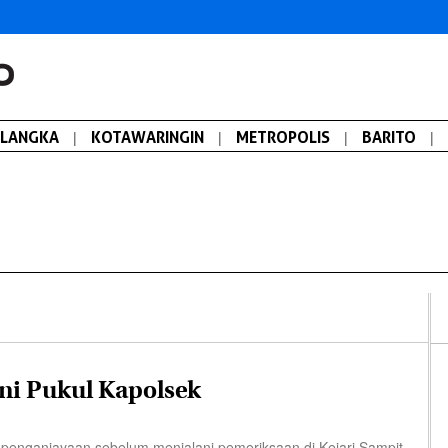
ALANGKA
|
KOTAWARINGIN
|
METROPOLIS
|
BARITO
|
ni Pukul Kapolsek
enganiayaan sebelum menjalani pemeriksaan di Kejari Sampit