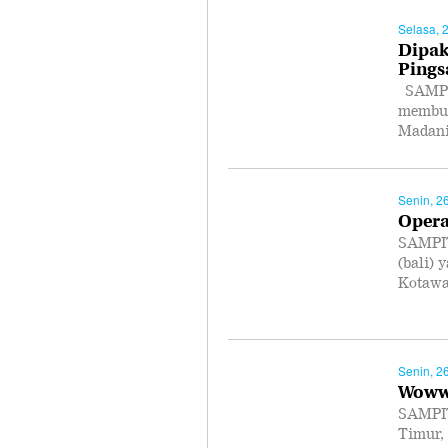
Selasa, 
Dipak
Pings
SAMPIT
membua
Madan
Senin, 2
Opera
SAMPIT
(bali) 
Kotaw
Senin, 2
Woww.
SAMPIT-
Timur, 