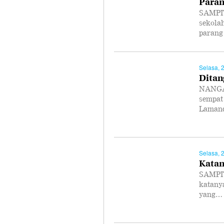
Paran
SAMPIT
sekola
parang
Selasa, 
Ditan
NANGA 
sempat
Lamand
Selasa, 
Katan
SAMPIT 
katanya
yang…