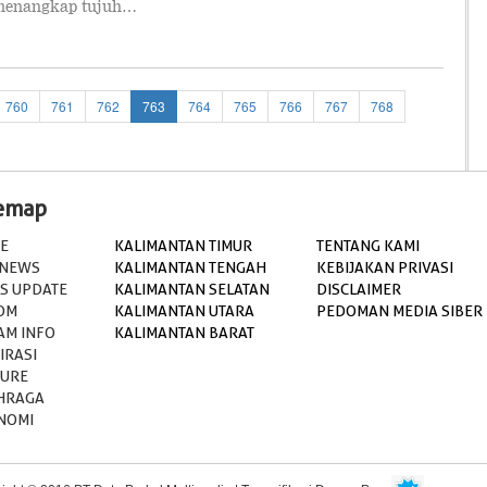
 menangkap tujuh…
760
761
762
763
764
765
766
767
768
temap
E
KALIMANTAN TIMUR
TENTANG KAMI
 NEWS
KALIMANTAN TENGAH
KEBIJAKAN PRIVASI
S UPDATE
KALIMANTAN SELATAN
DISCLAIMER
OM
KALIMANTAN UTARA
PEDOMAN MEDIA SIBER
AM INFO
KALIMANTAN BARAT
IRASI
TURE
HRAGA
NOMI