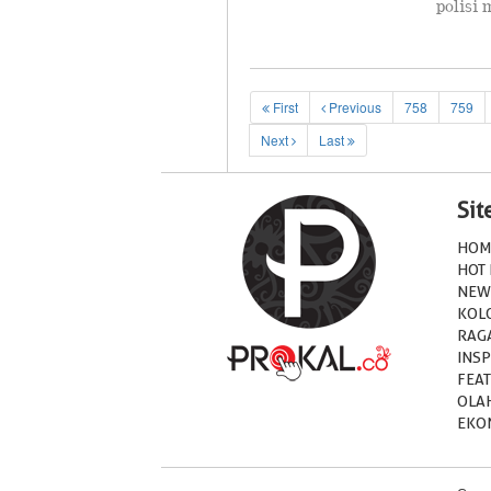
polisi
First
Previous
758
759
Next
Last
Si
HOM
HOT
NEW
KOL
RAG
INSP
FEA
OLA
EKO