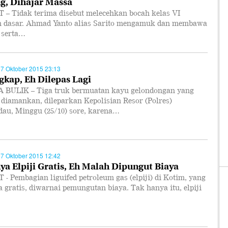
g, Dihajar Massa
 – Tidak terima disebut melecehkan bocah kelas VI
h dasar. Ahmad Yanto alias Sarito mengamuk dan membawa
 serta…
27 Oktober 2015 23:13
gkap, Eh Dilepas Lagi
BULIK – Tiga truk bermuatan kayu gelondongan yang
 diamankan, dileparkan Kepolisian Resor (Polres)
au, Minggu (25/10) sore, karena…
27 Oktober 2015 12:42
ya Elpiji Gratis, Eh Malah Dipungut Biaya
- Pembagian liguifed petroleum gas (elpiji) di Kotim, yang
 gratis, diwarnai pemungutan biaya. Tak hanya itu, elpiji