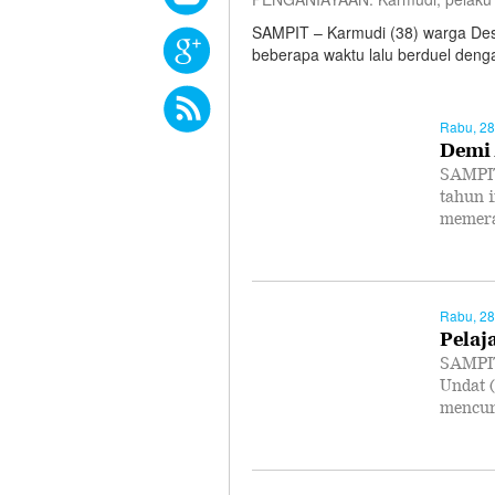
SAMPIT – Karmudi (38) warga Des
beberapa waktu lalu berduel den
Rabu, 28
Demi 
SAMPIT
tahun i
memer
Rabu, 28
Pelaj
SAMPIT
Undat (
mencu