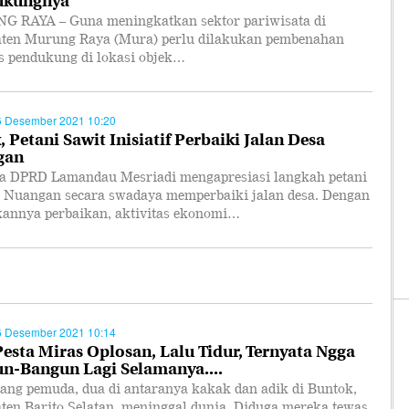
 RAYA – Guna meningkatkan sektor pariwisata di
ten Murung Raya (Mura) perlu dilakukan pembenahan
as pendukung di lokasi objek…
6 Desember 2021 10:20
 Petani Sawit Inisiatif Perbaiki Jalan Desa
gan
a DPRD Lamandau Mesriadi mengapresiasi langkah petani
a Nuangan secara swadaya memperbaiki jalan desa. Dengan
kannya perbaikan, aktivitas ekonomi…
6 Desember 2021 10:14
Pesta Miras Oplosan, Lalu Tidur, Ternyata Ngga
n-Bangun Lagi Selamanya....
rang pemuda, dua di antaranya kakak dan adik di Buntok,
ten Barito Selatan, meninggal dunia. Diduga mereka tewas