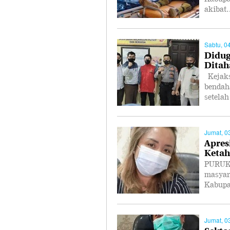
akibat
Sabtu, 0
Didug
Ditah
Kejaks
bendah
setela
Jumat, 0
Apres
Ketah
PURUK 
masyar
Kabupa
Jumat, 0
Sekto