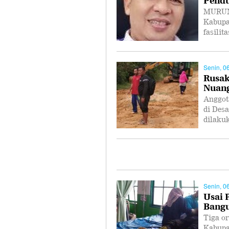
MURUNG
Kabupa
fasilit
Senin, 0
Rusak,
Nuan
Anggot
di Des
dilaku
Senin, 0
Usai 
Bangu
Tiga o
Kabupa