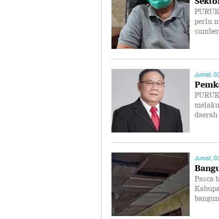
PURUK 
perlu m
sumber
Jumat, 0
Pemka
PURUK 
melaku
daerah
Jumat, 0
Bangu
Pasca 
Kabupa
bangun