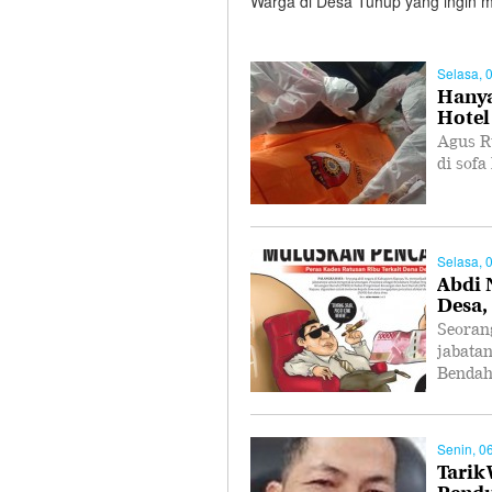
Warga di Desa Tuhup yang ingin 
Selasa, 
Hanya
Hotel
Agus R
di sofa
Selasa, 
Abdi 
Desa,
Seoran
jabata
Bendah
Senin, 0
Tarik
Pend