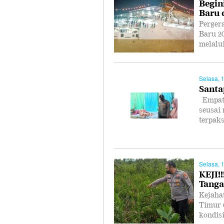
Begin
Baru 
Perger
Baru 20
melalu
Selasa, 
Santa
Empat 
seusai
terpak
Selasa, 
KEJI!
Tanga
Kejaha
Timur 
kondis