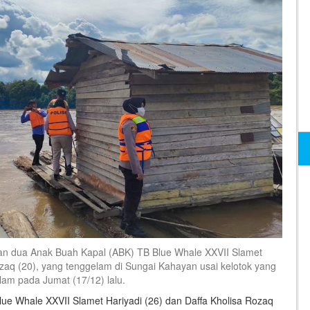
n dua Anak Buah Kapal (ABK) TB Blue Whale XXVII Slamet
ozaq (20), yang tenggelam di Sungai Kahayan usai kelotok yang
lam pada Jumat (17/12) lalu.
e Whale XXVII Slamet Hariyadi (26) dan Daffa Kholisa Rozaq