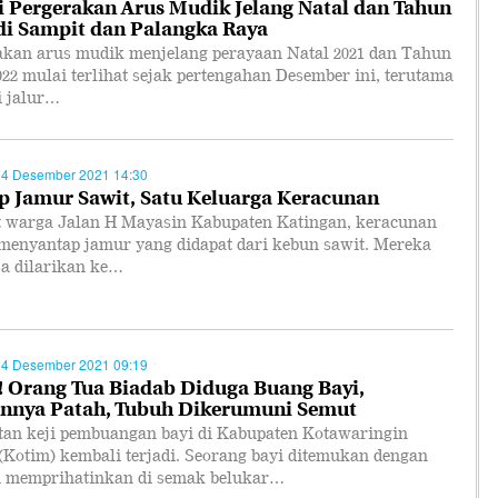
i Pergerakan Arus Mudik Jelang Natal dan Tahun
di Sampit dan Palangka Raya
akan arus mudik menjelang perayaan Natal 2021 dan Tahun
22 mulai terlihat sejak pertengahan Desember ini, terutama
i jalur…
14 Desember 2021 14:30
p Jamur Sawit, Satu Keluarga Keracunan
warga Jalan H Mayasin Kabupaten Katingan, keracunan
 menyantap jamur yang didapat dari kebun sawit. Mereka
sa dilarikan ke…
14 Desember 2021 09:19
!! Orang Tua Biadab Diduga Buang Bayi,
nnya Patah, Tubuh Dikerumuni Semut
tan keji pembuangan bayi di Kabupaten Kotawaringin
(Kotim) kembali terjadi. Seorang bayi ditemukan dengan
i memprihatinkan di semak belukar…