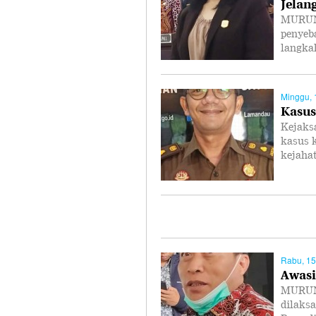
Jelan
MURUNG
penyeb
langka
Minggu, 
Kasus
Kejaks
kasus 
kejaha
Rabu, 15
Awasi
MURUNG
dilaks