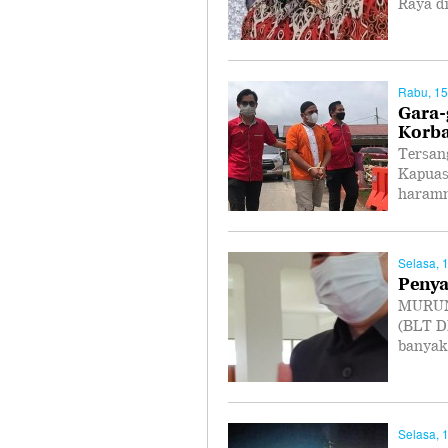
Raya d
Rabu, 15
Gara-
Korba
Tersan
Kapuas,
haramn
Selasa, 
Penya
MURUNG
(BLT D
banya
Selasa, 