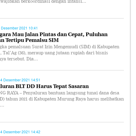
iwajibkan berkoordinasi dengan intansi…
 Desember 2021 10:41
gara Mau Jalan Pintas dan Cepat, Puluhan
n Tertipu Pemalsu SIM
gka pemalsuan Surat Izin Mengemudi (SIM) di Kabupaten
 Tal’Ag (36), meraup uang jutaan rupiah dari bisnis
ya tersebut. Dia…
14 Desember 2021 14:51
luran BLT DD Harus Tepat Sasaran
 RAYA – Penyaluran bantuan langsung tunai dana desa
D) tahun 2021 di Kabupaten Murung Raya harus melibatkan
k…
14 Desember 2021 14:42