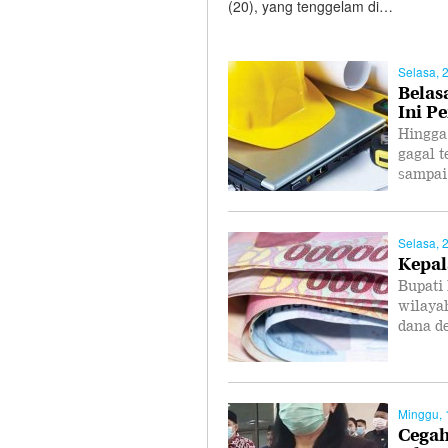
(20), yang tenggelam di…
Selasa, 
Belas
Ini P
Hingga
gagal 
sampai
Selasa, 
Kepal
Bupati
wilaya
dana d
Minggu, 
Cegah