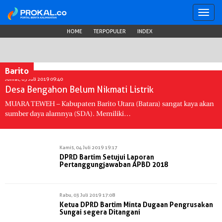
Toggl
navig
HOME
TERPOPULER
INDEX
Barito
Jumat, 05 Juli 2019 09:40
Desa Bengahon Belum Nikmati Listrik
MUARA TEWEH – Kabupaten Barito Utara (Batara) sangat kaya akan
sumber daya alamnya (SDA). Memiliki…
Kamis, 04 Juli 2019 19:17
DPRD Bartim Setujui Laporan
Pertanggungjawaban APBD 2018
Rabu, 03 Juli 2019 17:08
Ketua DPRD Bartim Minta Dugaan Pengrusakan
Sungai segera Ditangani