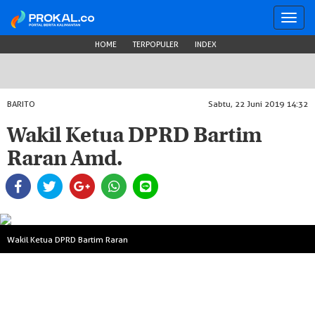
Toggl
navig
HOME
TERPOPULER
INDEX
BARITO
Sabtu, 22 Juni 2019 14:32
Wakil Ketua DPRD Bartim
Raran Amd.
Wakil Ketua DPRD Bartim Raran