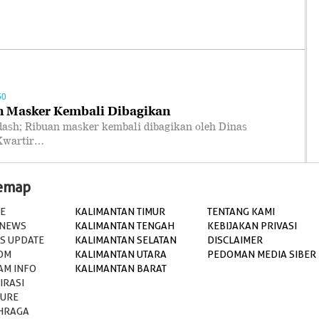
50
n Masker Kembali Dibagikan
; Ribuan masker kembali dibagikan oleh Dinas
 Kwartir…
temap
E
KALIMANTAN TIMUR
TENTANG KAMI
 NEWS
KALIMANTAN TENGAH
KEBIJAKAN PRIVASI
S UPDATE
KALIMANTAN SELATAN
DISCLAIMER
OM
KALIMANTAN UTARA
PEDOMAN MEDIA SIBER
AM INFO
KALIMANTAN BARAT
IRASI
TURE
HRAGA