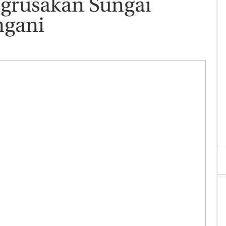
grusakan Sungai
ngani