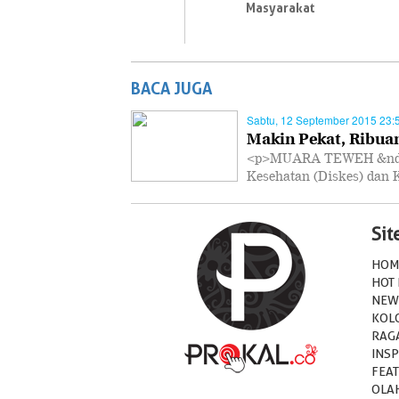
Masyarakat
BACA JUGA
Sabtu, 12 September 2015 23:
Makin Pekat, Ribua
<p>MUARA TEWEH &ndash
Kesehatan (Diskes) dan
Si
HOM
HOT
NEW
KOL
RAG
INSP
FEA
OLA