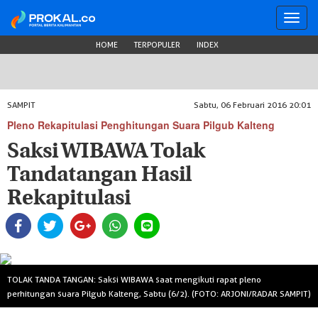
Toggl
navig
HOME
TERPOPULER
INDEX
SAMPIT
Sabtu, 06 Februari 2016 20:01
Pleno Rekapitulasi Penghitungan Suara Pilgub Kalteng
Saksi WIBAWA Tolak
Tandatangan Hasil
Rekapitulasi
TOLAK TANDA TANGAN: Saksi WIBAWA saat mengikuti rapat pleno
perhitungan suara Pilgub Kalteng, Sabtu (6/2). (FOTO: ARJONI/RADAR SAMPIT)