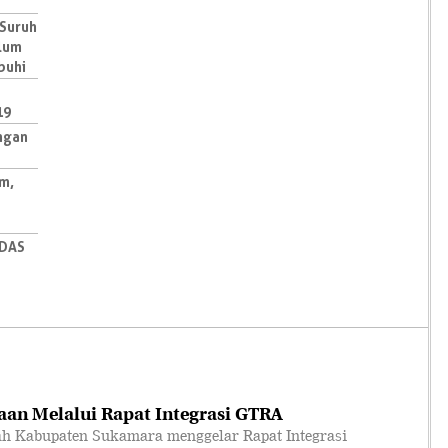
 Suruh
elum
buhi
19
ngan
m,
 DAS
an Melalui Rapat Integrasi GTRA
 Kabupaten Sukamara menggelar Rapat Integrasi