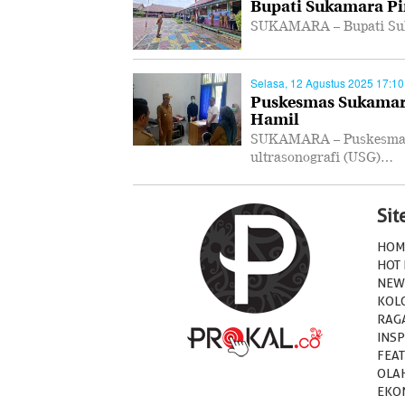
Bupati Sukamara Pi
SUKAMARA – Bupati Suk
Selasa, 12 Agustus 2025 17:10
Puskesmas Sukamara
Hamil
SUKAMARA – Puskesmas 
ultrasonografi (USG)…
Si
HOM
HOT
NEW
KOL
RAG
INSP
FEA
OLA
EKO