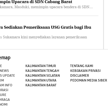
mpin Upacara di SDN Cabang Barat
amara, Masduki, memimpin upacara bendera di SDN…
 Sediakan Pemeriksaan USG Gratis bagi Ibu
Sukamara kini menyediakan layanan pemeriksaan
temap
E
KALIMANTAN TIMUR
TENTANG KAMI
 NEWS
KALIMANTAN TENGAH
KEBIJAKAN PRIVASI
S UPDATE
KALIMANTAN SELATAN
DISCLAIMER
OM
KALIMANTAN UTARA
PEDOMAN MEDIA SIBER
AM INFO
KALIMANTAN BARAT
IRASI
TURE
HRAGA
NOMI