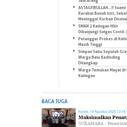
Jadi Arang
ASTAGFIRULLAH...!! Suami
Kerabat Bunuh Istri, Seb
Meninggal Korban Disetu
SMAN 2 Katingan Hilir
Dikunjungi Satgas Covid-
Pelanggar Prokes di Kati
Masih Tinggi
Simpan Sabu Sepuluh Gra
Warga Batu Badinding
Ditangkap
Warga Temukan Mayat di
Katingan
BACA JUGA
Kamis, 14 Agustus 2025 12:18
Maksimalkan Penata
SUKAMARA – Pemerintah