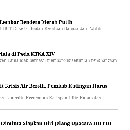
 Lembar Bendera Merah Putih
T RI ke-80, Badan Kesatuan Bangsa dan Politik
ala di Peda KTNA XIV
en Lamandau berhasil memborong sejumlah penghargaan
t Krisis Air Bersih, Pemkab Katingan Harus
Hampalit, Kecamatan Katingan Hilir, Kabupaten
 Diminta Siapkan Diri Jelang Upacara HUT RI