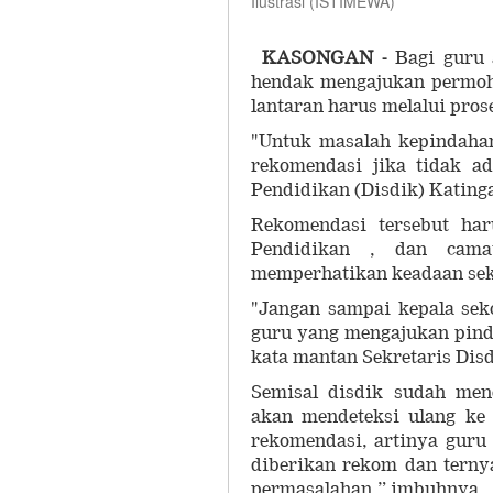
Ilustrasi (ISTIMEWA)
KASONGAN -
Bagi guru 
hendak mengajukan permoho
lantaran harus melalui pro
"Untuk masalah kepindahan
rekomendasi jika tidak a
Pendidikan (Disdik) Katinga
Rekomendasi tersebut har
Pendidikan , dan camat
memperhatikan keadaan sek
"Jangan sampai kepala se
guru yang mengajukan pinda
kata mantan Sekretaris Disd
Semisal disdik sudah men
akan mendeteksi ulang ke
rekomendasi, artinya guru
diberikan rekom dan terny
permasalahan,” imbuhnya.