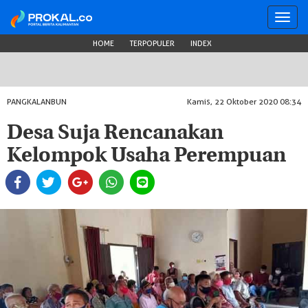
Toggl
navig
HOME
TERPOPULER
INDEX
PANGKALANBUN
Kamis, 22 Oktober 2020 08:34
Desa Suja Rencanakan
Kelompok Usaha Perempuan