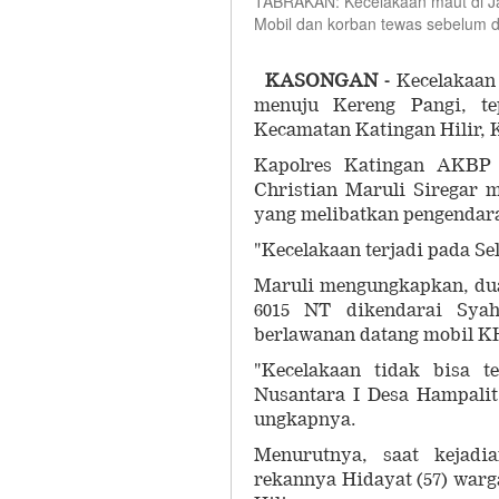
TABRAKAN: Kecelakaan maut di Jal
Mobil dan korban tewas sebelum d
KASONGAN -
Kecelakaan 
menuju Kereng Pangi, te
Kecamatan Katingan Hilir, 
Kapolres Katingan AKBP 
Christian Maruli Siregar 
yang melibatkan pengendara
"Kecelakaan terjadi pada Sel
Maruli mengungkapkan, dua
6015 NT dikendarai Syah
berlawanan datang mobil KH 
"Kecelakaan tidak bisa t
Nusantara I Desa Hampalit
ungkapnya.
Menurutnya, saat kejadi
rekannya Hidayat (57) warg