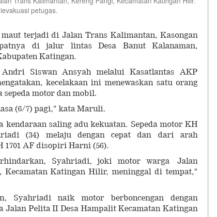
an Trans Kalimantan, Kereng Pangi, Kecamatan Katingan Hilir.
ievakuasi petugas.
maut terjadi di Jalan Trans Kalimantan, Kasongan
patnya di jalur lintas Desa Banut Kalanaman,
Kabupaten Katingan.
Andri Siswan Ansyah melalui Kasatlantas AKP
mengatakan, kecelakaan ini menewaskan satu orang
 sepeda motor dan mobil.
asa (6/7) pagi," kata Maruli.
 kendaraan saling adu kekuatan. Sepeda motor KH
riadi (34) melaju dengan cepat dan dari arah
1701 AF disopiri Harni (56).
erhindarkan, Syahriadi, joki motor warga Jalan
, Kecamatan Katingan Hilir, meninggal di tempat,"
an, Syahriadi naik motor berboncengan dengan
a Jalan Pelita II Desa Hampalit Kecamatan Katingan