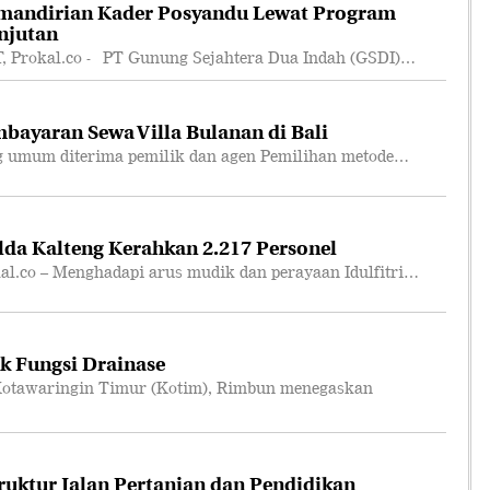
mandirian Kader Posyandu Lewat Program
njutan
rokal.co - PT Gunung Sejahtera Dua Indah (GSDI)…
bayaran Sewa Villa Bulanan di Bali
 umum diterima pemilik dan agen Pemilihan metode…
lda Kalteng Kerahkan 2.217 Personel
co – Menghadapi arus mudik dan perayaan Idulfitri…
k Fungsi Drainase
otawaringin Timur (Kotim), Rimbun menegaskan
truktur Jalan Pertanian dan Pendidikan