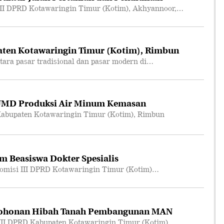
II DPRD Kotawaringin Timur (Kotim), Akhyannoor,…
ten Kotawaringin Timur (Kotim), Rimbun
ara pasar tradisional dan pasar modern di…
UMD Produksi Air Minum Kemasan
abupaten Kotawaringin Timur (Kotim), Rimbun
m Beasiswa Dokter Spesialis
omisi III DPRD Kotawaringin Timur (Kotim)…
mohonan Hibah Tanah Pembangunan MAN
III DPRD Kabupaten Kotawaringin Timur (Kotim),…