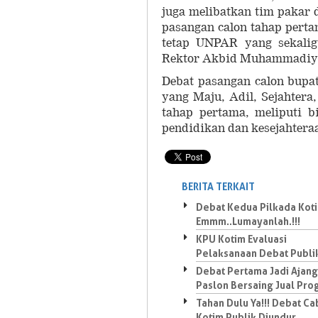
juga melibatkan tim pakar
pasangan calon tahap pert
tetap UNPAR yang sekalig
Rektor Akbid Muhammadiy
Debat pasangan calon bupa
yang Maju, Adil, Sejahter
tahap pertama, meliputi 
pendidikan dan kesejahter
BERITA TERKAIT
Debat Kedua Pilkada Kot
Emmm..Lumayanlah.!!!
KPU Kotim Evaluasi
Pelaksanaan Debat Publi
Debat Pertama Jadi Ajang
Paslon Bersaing Jual Pr
Tahan Dulu Ya!!! Debat C
Kotim Publik Diundur