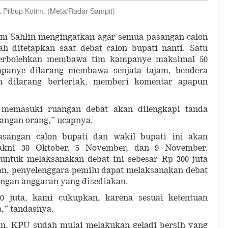
k Pilbup Kotim. (Meta/Radar Sampit)
m Sahlin mengingatkan agar semua pasangan calon
h ditetapkan saat debat calon bupati nanti. Satu
perbolehkan membawa tim kampanye maksimal 50
ampanye dilarang membawa senjata tajam, bendera
n dilarang berteriak, memberi komentar apapun
 memasuki ruangan debat akan dilengkapi tanda
rangan orang,” ucapnya.
pasangan calon bupati dan wakil bupati ini akan
yakni 30 Oktober, 5 November, dan 9 November.
ntuk melaksanakan debat ini sebesar Rp 300 juta
uran, penyelenggara pemilu dapat melaksanakan debat
engan anggaran yang disediakan.
00 juta, kami cukupkan, karena sesuai ketentuan
,” tandasnya.
in, KPU sudah mulai melakukan geladi bersih yang