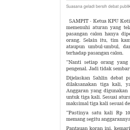
Suasana geladi bersih debat publi
SAMPIT - Ketua KPU Koti
memenuhi aturan yang tela
pasangan calon hanya di
orang. Selain itu, tim k
ataupun umbul-umbul, da
terhadap pasangan calon.
”Nanti setiap orang yang
pengenal. Jadi tidak semba
Dijelaskan Sahlin debat 
dilaksanakan tiga kali, 
Anggaran yang digunakan u
untuk tiga kali. Sesuai at
maksimal tiga kali sesuai d
”Pastinya satu kali Rp 1
memang segitu anggarannya
Pantauan koran ini, kemar