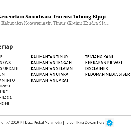
ncarkan Sosialisasi Transisi Tabung Elpiji
 Kabupaten Kotawaringin Timur (Kotim) Hendra Sia…
temap
E
KALIMANTAN TIMUR
TENTANG KAMI
 NEWS
KALIMANTAN TENGAH
KEBIJAKAN PRIVASI
S UPDATE
KALIMANTAN SELATAN
DISCLAIMER
OM
KALIMANTAN UTARA
PEDOMAN MEDIA SIBER
AM INFO
KALIMANTAN BARAT
IRASI
TURE
HRAGA
NOMI
ight © 2016 PT Duta Prokal Multimedia | Terverifikasi Dewan Pers