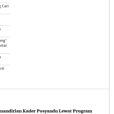
 Cari
h
ang’
ilai
n
rti
mandirian Kader Posyandu Lewat Program