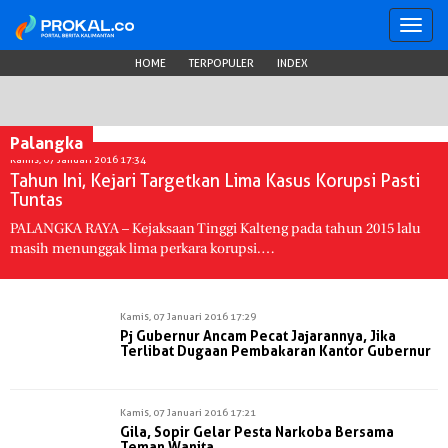
Toggl
navig
HOME
TERPOPULER
INDEX
Palangka
Kamis, 07 Januari 2016 17:34
Tahun Ini, Kejari Targetkan Lima Kasus Korupsi Pasti
Tuntas
PALANGKA RAYA – Kejaksaan Tinggi Kalteng pada tahun 2015 lalu
masih menunggak lima perkara korupsi.…
Kamis, 07 Januari 2016 17:29
Pj Gubernur Ancam Pecat Jajarannya, Jika
Terlibat Dugaan Pembakaran Kantor Gubernur
Kamis, 07 Januari 2016 17:21
Gila, Sopir Gelar Pesta Narkoba Bersama
Teman Wanita