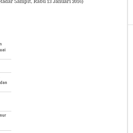
Radar Sampit, Rabu 13 Januari 2016)
m
uai
,
 dan
mur