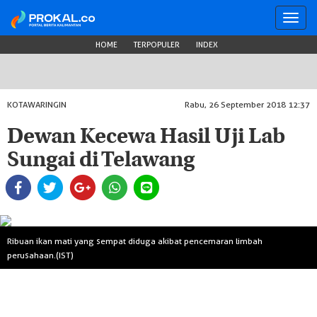
Toggl
navig
HOME
TERPOPULER
INDEX
KOTAWARINGIN
Rabu, 26 September 2018 12:37
Dewan Kecewa Hasil Uji Lab
Sungai di Telawang
Ribuan ikan mati yang sempat diduga akibat pencemaran limbah
perusahaan.(IST)