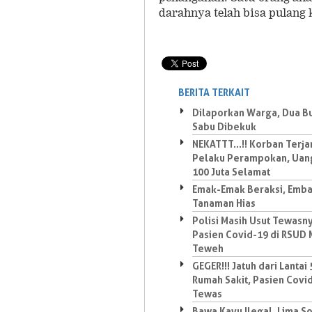
darahnya telah bisa pulang
BERITA TERKAIT
Dilaporkan Warga, Dua B
Sabu Dibekuk
NEKATTT...!! Korban Terj
Pelaku Perampokan, Uan
100 Juta Selamat
Emak-Emak Beraksi, Emba
Tanaman Hias
Polisi Masih Usut Tewasn
Pasien Covid-19 di RSUD
Teweh
GEGER!!! Jatuh dari Lantai 
Rumah Sakit, Pasien Covi
Tewas
Bawa Kayu Ilegal, Lima So