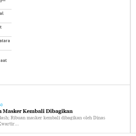
al
t
atara
aat
50
n Masker Kembali Dibagikan
; Ribuan masker kembali dibagikan oleh Dinas
 Kwartir…