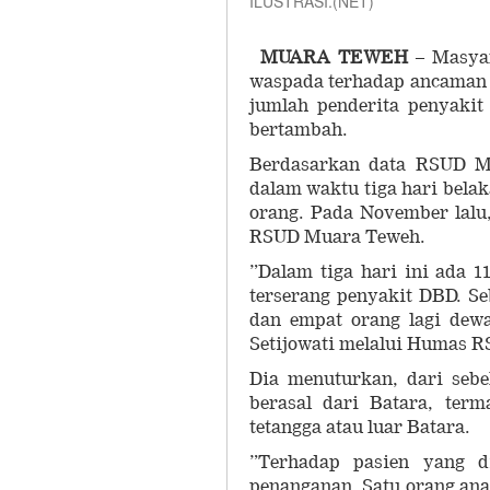
ILUSTRASI.(NET)
MUARA TEWEH
– Masyar
waspada terhadap ancaman 
jumlah penderita penyakit
bertambah.
Berdasarkan data RSUD M
dalam waktu tiga hari belak
orang. Pada November lalu
RSUD Muara Teweh.
”Dalam tiga hari ini ada 
terserang penyakit DBD. S
dan empat orang lagi dew
Setijowati melalui Humas R
Dia menuturkan, dari sebe
berasal dari Batara, term
tetangga atau luar Batara.
”Terhadap pasien yang 
penanganan. Satu orang an