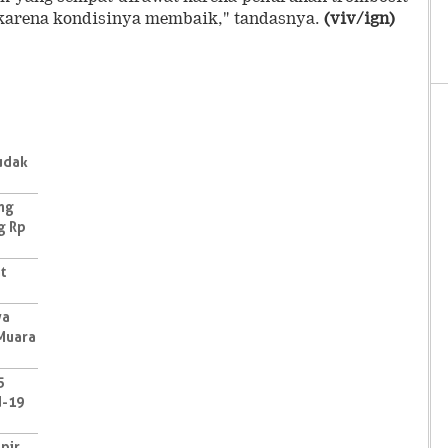
 karena kondisinya membaik," tandasnya.
(viv/ign)
udak
ang
g Rp
t
ya
 Muara
5
d-19
pir