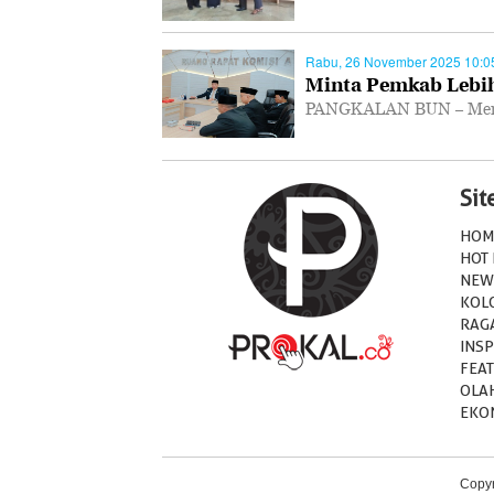
Rabu, 26 November 2025 10:0
Minta Pemkab Lebih
PANGKALAN BUN – Mempe
Si
HOM
HOT
NEW
KOL
RAG
INSP
FEA
OLA
EKO
Copyr