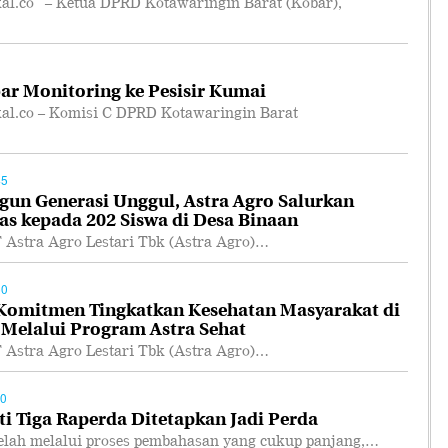
.co – Ketua DPRD Kotawaringin Barat (Kobar),
r Monitoring ke Pesisir Kumai
.co – Komisi C DPRD Kotawaringin Barat
45
n Generasi Unggul, Astra Agro Salurkan
as kepada 202 Siswa di Desa Binaan
tra Agro Lestari Tbk (Astra Agro)…
50
 Komitmen Tingkatkan Kesehatan Masyarakat di
 Melalui Program Astra Sehat
tra Agro Lestari Tbk (Astra Agro)…
00
i Tiga Raperda Ditetapkan Jadi Perda
ah melalui proses pembahasan yang cukup panjang,…