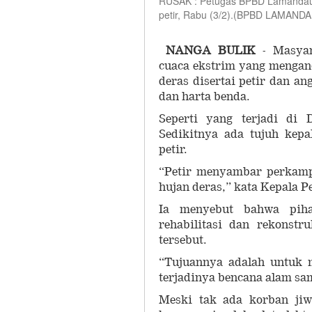
RUSAK : Petugas BPBD Lamandau 
petir, Rabu (3/2).(BPBD LAMA
NANGA BULIK
- Masyar
cuaca ekstrim yang mengan
deras disertai petir dan 
dan harta benda.
Seperti yang terjadi di
Sedikitnya ada tujuh kep
petir.
“Petir menyambar perkampu
hujan deras,” kata Kepala 
Ia menyebut bahwa piha
rehabilitasi dan rekonstr
tersebut.
“Tujuannya adalah untuk 
terjadinya bencana alam sa
Meski tak ada korban jiw