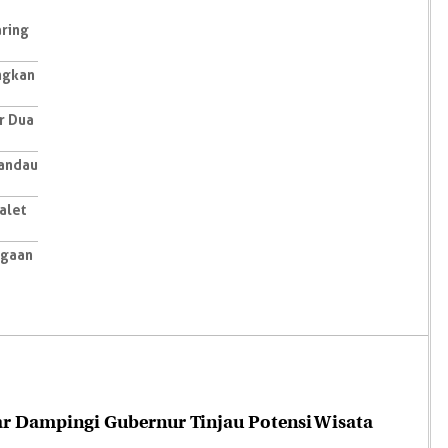
aring
ngkan
r Dua
andau
alet
agaan
r Dampingi Gubernur Tinjau Potensi Wisata