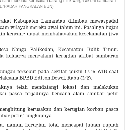
saat mendata kerusakan barang milik warga akibat sambaran
NDAU/RADAR PANGKALAN BUN)
akat Kabupaten Lamandau diimbau mewaspadai
cam wilayah mereka awal tahun ini. Pasalnya hujan
angin kencang dapat membahayakan keselamatan jiwa
 Desa Nanga Palikodan, Kecamatan Bulik Timur.
ala keluarga mengalami kerugian akibat sambaran
ngan tersebut pada sekitar pukul 17.45 WIB saat
Pelaksana BPBD Edison Dewel, Rabu (3/2).
knya telah mendatangi lokasi dan melakukan
uksi pasca terjadinya bencana alam sambar petir
menghitung kerusakan dan kerugian korban pasca
mbar petir,” ungkapnya.
a, namun kerugian total mencapai jutaan rupiah