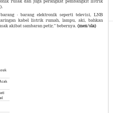
ronik rusak dan juga perangkat pembangkit listrik
).
arang - barang elektronik seperti televisi, LNB
jaringan kabel listrik rumah, lampu, aki, bahkan
rusak akibat sambaran petir,” bebernya.
(mex/sla)
asuk
 Acak
ati
al