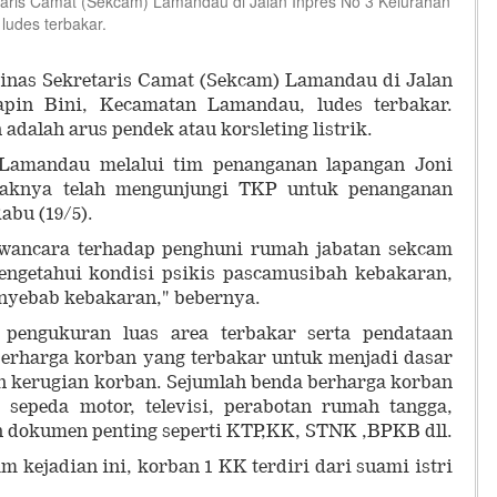
ris Camat (Sekcam) Lamandau di Jalan Inpres No 3 Kelurahan
ludes terbakar.
inas Sekretaris Camat (Sekcam) Lamandau di Jalan
pin Bini, Kecamatan Lamandau, ludes terbakar.
dalah arus pendek atau korsleting listrik.
amandau melalui tim penanganan lapangan Joni
knya telah mengunjungi TKP untuk penanganan
abu (19/5).
wancara terhadap penghuni rumah jabatan sekcam
engetahui kondisi psikis pascamusibah kebakaran,
enyebab kebakaran," bebernya.
pengukuran luas area terbakar serta pendataan
berharga korban yang terbakar untuk menjadi dasar
n kerugian korban. Sejumlah benda berharga korban
 sepeda motor, televisi, perabotan rumah tangga,
an dokumen penting seperti KTP,KK, STNK ,BPKB dll.
m kejadian ini, korban 1 KK terdiri dari suami istri