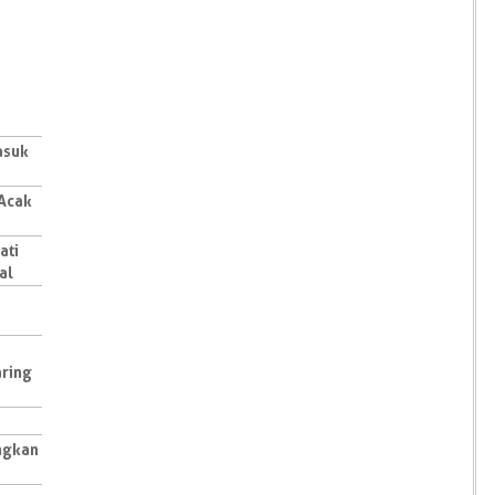
asuk
 Acak
ati
al
aring
ngkan