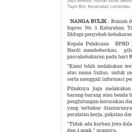
JADI ARANG: Rumah dinas Sekreta
Tapin Bini, Kecamatan Lamandau, 
NANGA BULIK
- Rumah d
Inpres No 3 Kelurahan Ta
Diduga penyebab kebakaran a
Kepala Pelaksana BPBD L
Hardi membeberkan, piha
pascakebakaran pada hari R
"Kami telah melakukan wa
atas nama Sulius, untuk m
serta menggali informasi p
Pihaknya juga melakukan 
barang-barang atau benda 
penghitungan kerusakan da
yang terbakar diantaranya
peralatan kerja, pakaian d
"Tidak ada korban jiwa dala
dan 4 anak," ucapnya.