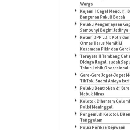
Warga
Kejam!!! Gagal Mencuri, K
Bangunan Pukuli Bocah
Pelaku Penganiayaan Ga
Sembunyi Begini Jadinya
Ketum DPP LDII: Polri dan
Ormas Harus Memiliki
Kesamaan Pikir dan Gera
Ternyata!!! Tambang Gali
Diduga Ilegal, sudah Sep
Tahun Lebih Operasional
Gara-Gara Joget-Joget M
TikTok, Suami Aniaya Istri
Pelaku Bentrokan di Kar
Mabuk Miras
Kelotok Dihantam Gelom
Polisi Meninggal
Pengemudi Kelotok Dite
Tenggelam
Polisi Periksa Kejiwaan