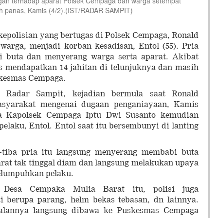
n terhadap aparat Polsek Cempaga dan warga setempat
ah panas, Kamis (4/2).(IST/RADAR SAMPIT)
kepolisian yang bertugas di Polsek Cempaga, Ronald
warga, menjadi korban kesadisan, Entol (55). Pria
i buta dan menyerang warga serta aparat. Akibat
s mendapatkan 14 jahitan di telunjuknya dan masih
skesmas Cempaga.
 Radar Sampit, kejadian bermula saat Ronald
asyarakat mengenai dugaan penganiayaan, Kamis
rta Kapolsek Cempaga Iptu Dwi Susanto kemudian
elaku, Entol. Entol saat itu bersembunyi di lanting
ba-tiba pria itu langsung menyerang membabi buta
rat tak tinggal diam dan langsung melakukan upaya
elumpuhkan pelaku.
 Desa Cempaka Mulia Barat itu, polisi juga
 berupa parang, helm bekas tebasan, dn lainnya.
talannya langsung dibawa ke Puskesmas Cempaga