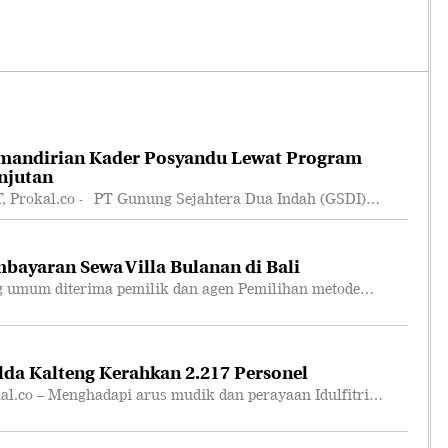
mandirian Kader Posyandu Lewat Program
njutan
rokal.co - PT Gunung Sejahtera Dua Indah (GSDI)…
bayaran Sewa Villa Bulanan di Bali
 umum diterima pemilik dan agen Pemilihan metode…
lda Kalteng Kerahkan 2.217 Personel
co – Menghadapi arus mudik dan perayaan Idulfitri…