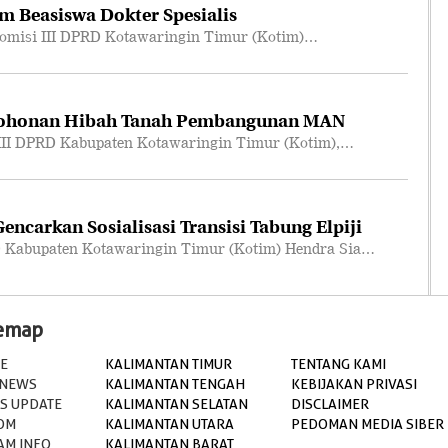
m Beasiswa Dokter Spesialis
omisi III DPRD Kotawaringin Timur (Kotim)…
mohonan Hibah Tanah Pembangunan MAN
III DPRD Kabupaten Kotawaringin Timur (Kotim),…
ncarkan Sosialisasi Transisi Tabung Elpiji
 Kabupaten Kotawaringin Timur (Kotim) Hendra Sia…
temap
E
KALIMANTAN TIMUR
TENTANG KAMI
 NEWS
KALIMANTAN TENGAH
KEBIJAKAN PRIVASI
S UPDATE
KALIMANTAN SELATAN
DISCLAIMER
OM
KALIMANTAN UTARA
PEDOMAN MEDIA SIBER
AM INFO
KALIMANTAN BARAT