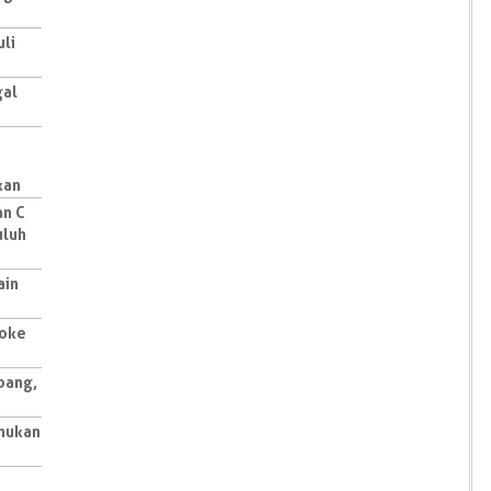
uli
gal
kan
an C
uluh
ain
aoke
bang,
mukan