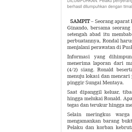
DILUMPUHKAN: Pelaku penyeranga
berhasil dilumpuhkan dengan tim
SAMPIT
– Seorang aparat 
Ginando, bersama seorang 
setengah abad itu membab
perbuatannya, Rondal haru
menjalani perawatan di Pu
Informasi yang dihimpun
menerima laporan dari m
(4/2) siang. Ronald bese
menuju lokasi dan mencari p
pinggir Sungai Mentaya.
Saat dipanggil keluar, ti
hingga melukai Ronald. Apa
tegas dan terukur hingga m
Selain meringkus warga
mengamankan barang bukti
Pelaku dan korban kebru