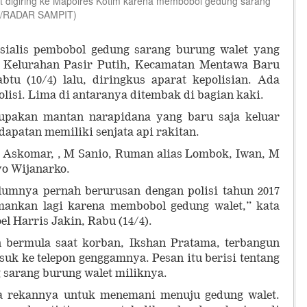
 digiring ke Mapolres Kotim karena membobol gedung sarang
RY/RADAR SAMPIT)
ialis pembobol gedung sarang burung walet yang
, Kelurahan Pasir Putih, Kecamatan Mentawa Baru
btu (10/4) lalu, diringkus aparat kepolisian. Ada
lisi. Lima di antaranya ditembak di bagian kaki.
upakan mantan narapidana yang baru saja keluar
edapatan memiliki senjata api rakitan.
i Askomar, , M Sanio, Ruman alias Lombok, Iwan, M
yo Wijanarko.
elumnya pernah berurusan dengan polisi tahun 2017
mankan lagi karena membobol gedung walet,” kata
 Harris Jakin, Rabu (14/4).
 bermula saat korban, Ikshan Pratama, terbangun
suk ke telepon genggamnya. Pesan itu berisi tentang
 sarang burung walet miliknya.
a rekannya untuk menemani menuju gedung walet.