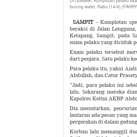
DITEMBAK: Komplotan pelaku saat
burung walet, Rabu (14/4).(FAH
SAMPIT
– Komplotan spes
beraksi di Jalan Lenggana
Ketapang, Sampit, pada Sa
enam pelaku yang diciduk po
Enam pelaku tersebut mer
dari penjara. Satu pelaku k
Para pelaku itu, yakni And
Abdullah, dan Catur Praset
”Jadi, para pelaku ini seb
lalu. Sekarang mereka dia
Kapolres Kotim AKBP Abdoel
Dia menuturkan, pencurian
lantaran ada pesan yang ma
pergerakan di dalam gedung
Korban lalu memanggil du