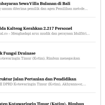
bayaran Sewa Villa Bulanan di Bali
 umum diterima pemilik dan agen Pemilihan metode…
lda Kalteng Kerahkan 2.217 Personel
co – Menghadapi arus mudik dan perayaan Idulfitri…
k Fungsi Drainase
otawaringin Timur (Kotim), Rimbun menegaskan
truktur Jalan Pertanian dan Pendidikan
II DPRD Kotawaringin Timur (Kotim), Akhyannoor,…
ten Kotawaringin Timur (Kotim), Rimbun