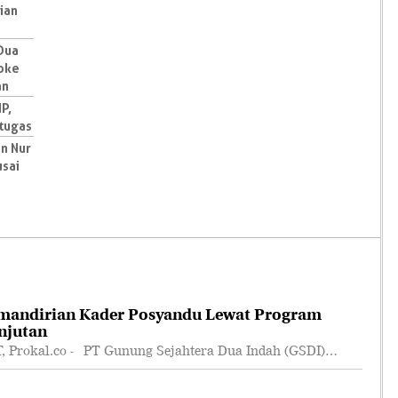
ian
Dua
oke
an
P,
etugas
n Nur
usai
mandirian Kader Posyandu Lewat Program
njutan
rokal.co - PT Gunung Sejahtera Dua Indah (GSDI)…