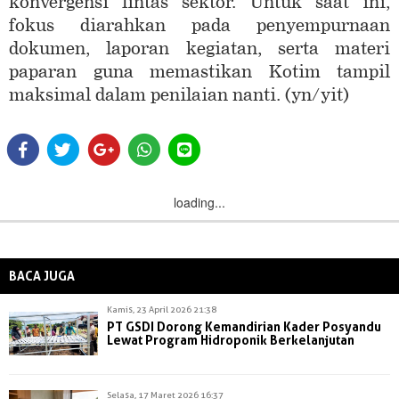
konvergensi lintas sektor. Untuk saat ini,
fokus diarahkan pada penyempurnaan
dokumen, laporan kegiatan, serta materi
paparan guna memastikan Kotim tampil
maksimal dalam penilaian nanti. (yn/yit)
loading...
BACA JUGA
Kamis, 23 April 2026 21:38
PT GSDI Dorong Kemandirian Kader Posyandu
Lewat Program Hidroponik Berkelanjutan
Selasa, 17 Maret 2026 16:37