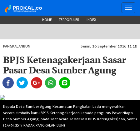
Toggl
navig
HOME
TERPOPULER
INDEX
PANGKALANBUN
Senin, 26 September 2016 11:15
BPJS Ketenagakerjaan Sasar
Pasar Desa Sumber Agung
Kepala Desa Sumber Agung Kecamatan Pangkalan Lada menyerahkan
secara simbolis kartu BPJS Ketenagakerjaan kepada pengurus Pasar Niaga
Desa Sumber Agung, pada saat acara sosialisasi BPJS Ketengakerjaan, Sabtu
(24/9).(IST/ RADAR PANGKALAN BUN)